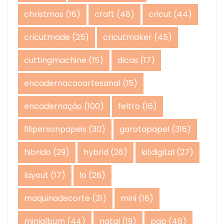
christmas
(16)
craft
(48)
cricut
(44)
cricutmade
(25)
cricutmaker
(45)
cuttingmachine
(15)
dicas
(17)
encadernacaoartesanal
(15)
encadernação
(100)
feltro
(16)
filipersonpapeis
(30)
garotapapel
(316)
hibrido
(29)
hybrid
(28)
kitdigital
(27)
layout
(17)
lo
(26)
maquinadecorte
(31)
mini
(16)
minialbum
(44)
natal
(19)
pap
(46)