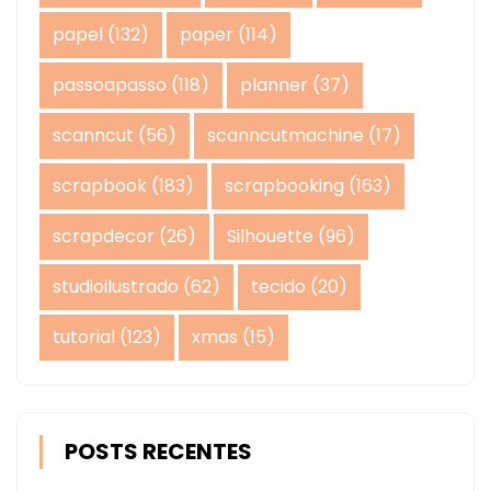
papel
(132)
paper
(114)
passoapasso
(118)
planner
(37)
scanncut
(56)
scanncutmachine
(17)
scrapbook
(183)
scrapbooking
(163)
scrapdecor
(26)
Silhouette
(96)
studioilustrado
(62)
tecido
(20)
tutorial
(123)
xmas
(15)
POSTS RECENTES