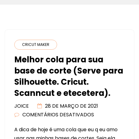
CRICUT MAKER
Melhor cola para sua
base de corte (Serve para
Silhouette. Cricut.
Scanncut e etecetera).
JOICE
28 DE MARÇO DE 2021
COMENTÁRIOS DESATIVADOS
EM
MELHOR
A dica de hoje é uma cola que eu q eu amo
COLA
usar nas minhas bases de cortes. Seja ela