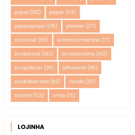
papel
(132)
paper
(114)
passoapasso
(118)
planner
(37)
scanncut
(56)
scanncutmachine
(17)
scrapbook
(183)
scrapbooking
(163)
scrapdecor
(26)
Silhouette
(96)
studioilustrado
(62)
tecido
(20)
tutorial
(123)
xmas
(15)
LOJINHA