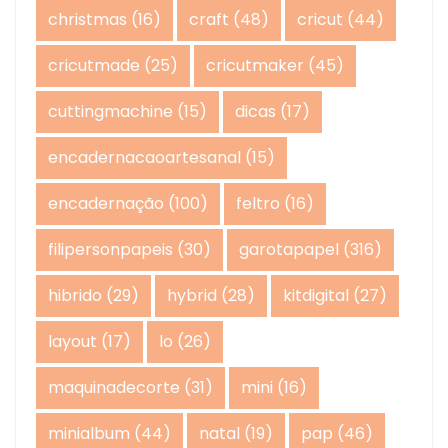
christmas
(16)
craft
(48)
cricut
(44)
cricutmade
(25)
cricutmaker
(45)
cuttingmachine
(15)
dicas
(17)
encadernacaoartesanal
(15)
encadernação
(100)
feltro
(16)
filipersonpapeis
(30)
garotapapel
(316)
hibrido
(29)
hybrid
(28)
kitdigital
(27)
layout
(17)
lo
(26)
maquinadecorte
(31)
mini
(16)
minialbum
(44)
natal
(19)
pap
(46)