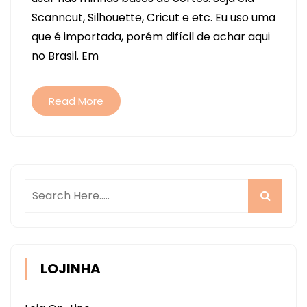
PARA
Scanncut, Silhouette, Cricut e etc. Eu uso uma
SUA
que é importada, porém difícil de achar aqui
BASE
no Brasil. Em
DE
CORTE
(SERVE
Read More
PARA
SILHOUETTE.
CRICUT.
SCANNCUT
E
ETECETERA).
LOJINHA