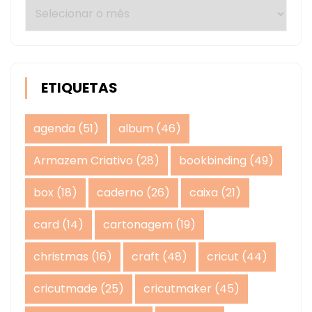
Arquivos
ETIQUETAS
agenda
(51)
album
(46)
Armazem Criativo
(28)
bookbinding
(49)
box
(18)
caderno
(26)
caixa
(21)
card
(14)
cartonagem
(19)
christmas
(16)
craft
(48)
cricut
(44)
cricutmade
(25)
cricutmaker
(45)