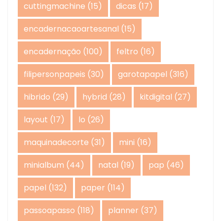
cuttingmachine
(15)
dicas
(17)
encadernacaoartesanal
(15)
encadernação
(100)
feltro
(16)
filipersonpapeis
(30)
garotapapel
(316)
hibrido
(29)
hybrid
(28)
kitdigital
(27)
layout
(17)
lo
(26)
maquinadecorte
(31)
mini
(16)
minialbum
(44)
natal
(19)
pap
(46)
papel
(132)
paper
(114)
passoapasso
(118)
planner
(37)