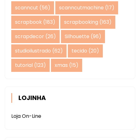
scanncut
(56)
scanncutmachine
(17)
scrapbook
(183)
scrapbooking
(163)
scrapdecor
(26)
Silhouette
(96)
studioilustrado
(62)
tecido
(20)
tutorial
(123)
xmas
(15)
LOJINHA
Loja On-Line