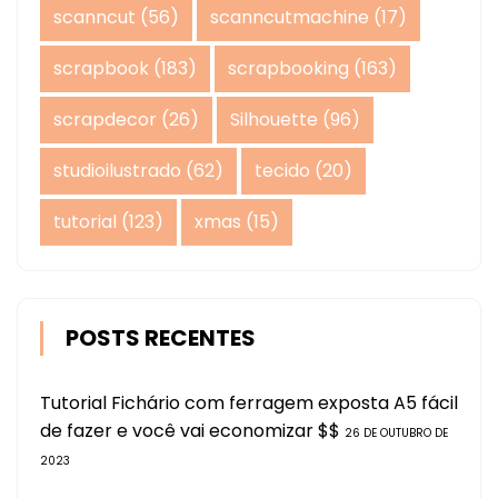
scanncut
(56)
scanncutmachine
(17)
scrapbook
(183)
scrapbooking
(163)
scrapdecor
(26)
Silhouette
(96)
studioilustrado
(62)
tecido
(20)
tutorial
(123)
xmas
(15)
POSTS RECENTES
Tutorial Fichário com ferragem exposta A5 fácil
de fazer e você vai economizar $$
26 DE OUTUBRO DE
2023