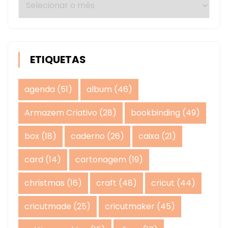
ETIQUETAS
agenda
(51)
album
(46)
Armazem Criativo
(28)
bookbinding
(49)
box
(18)
caderno
(26)
caixa
(21)
card
(14)
cartonagem
(19)
christmas
(16)
craft
(48)
cricut
(44)
cricutmade
(25)
cricutmaker
(45)