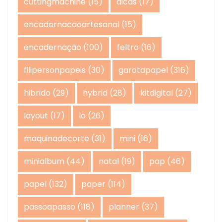
cuttingmachine
(15)
dicas
(17)
encadernacaoartesanal
(15)
encadernação
(100)
feltro
(16)
filipersonpapeis
(30)
garotapapel
(316)
hibrido
(29)
hybrid
(28)
kitdigital
(27)
layout
(17)
lo
(26)
maquinadecorte
(31)
mini
(16)
minialbum
(44)
natal
(19)
pap
(46)
papel
(132)
paper
(114)
passoapasso
(118)
planner
(37)