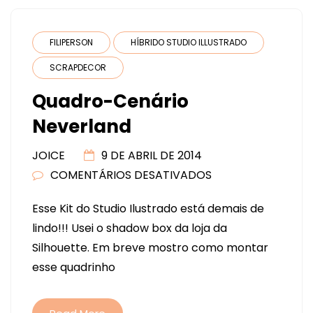
FILIPERSON
HÍBRIDO STUDIO ILLUSTRADO
SCRAPDECOR
Quadro-Cenário
Neverland
JOICE
9 DE ABRIL DE 2014
COMENTÁRIOS DESATIVADOS
EM
QUADRO-
Esse Kit do Studio Ilustrado está demais de
CENÁRIO
lindo!!! Usei o shadow box da loja da
NEVERLAND
Silhouette. Em breve mostro como montar
esse quadrinho