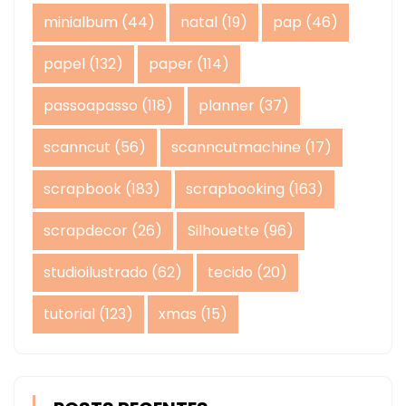
minialbum
(44)
natal
(19)
pap
(46)
papel
(132)
paper
(114)
passoapasso
(118)
planner
(37)
scanncut
(56)
scanncutmachine
(17)
scrapbook
(183)
scrapbooking
(163)
scrapdecor
(26)
Silhouette
(96)
studioilustrado
(62)
tecido
(20)
tutorial
(123)
xmas
(15)