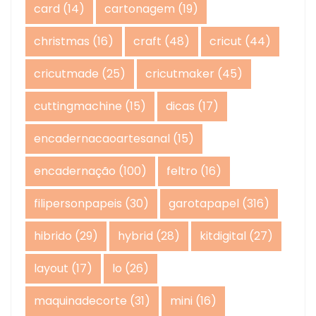
card
(14)
cartonagem
(19)
christmas
(16)
craft
(48)
cricut
(44)
cricutmade
(25)
cricutmaker
(45)
cuttingmachine
(15)
dicas
(17)
encadernacaoartesanal
(15)
encadernação
(100)
feltro
(16)
filipersonpapeis
(30)
garotapapel
(316)
hibrido
(29)
hybrid
(28)
kitdigital
(27)
layout
(17)
lo
(26)
maquinadecorte
(31)
mini
(16)