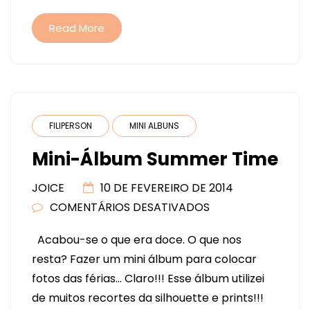
Read More
FILIPERSON
MINI ALBUNS
Mini-Álbum Summer Time
JOICE
10 DE FEVEREIRO DE 2014
COMENTÁRIOS DESATIVADOS
EM
MINI-
Acabou-se o que era doce. O que nos
ÁLBUM
resta? Fazer um mini álbum para colocar
SUMMER
fotos das férias… Claro!!! Esse álbum utilizei
TIME
de muitos recortes da silhouette e prints!!!