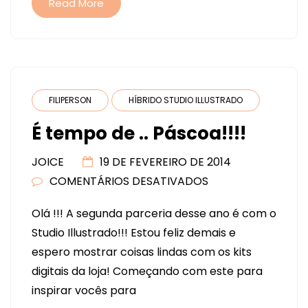
SHABBY
Read More
FILIPERSON
HÍBRIDO STUDIO ILLUSTRADO
É tempo de .. Páscoa!!!!
JOICE
19 DE FEVEREIRO DE 2014
COMENTÁRIOS DESATIVADOS
EM
É
Olá !!! A segunda parceria desse ano é com o
TEMPO
Studio Illustrado!!! Estou feliz demais e
DE
espero mostrar coisas lindas com os kits
..
digitais da loja! Começando com este para
PÁSCOA!!!!
inspirar vocês para