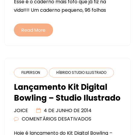
Esse é o caderno mais fofo que já fiz na
MINION
vida!!!! Um caderno pequeno, 96 folhas
E
MINI-
ÁLBUM
Read More
CORUJA.
FILIPERSON
HÍBRIDO STUDIO ILLUSTRADO
Lançamento Kit Digital
Bowling – Studio Ilustrado
JOICE
4 DE JUNHO DE 2014
COMENTÁRIOS DESATIVADOS
EM
LANÇAMENTO
Hoje é lançamento do Kit Digital Bowling –