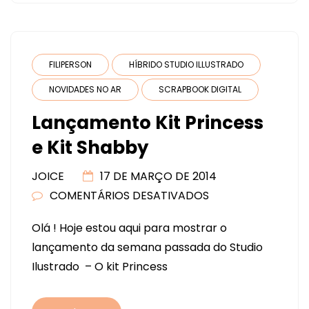
FILIPERSON
HÍBRIDO STUDIO ILLUSTRADO
NOVIDADES NO AR
SCRAPBOOK DIGITAL
Lançamento Kit Princess
e Kit Shabby
JOICE
17 DE MARÇO DE 2014
COMENTÁRIOS DESATIVADOS
EM
LANÇAMENTO
Olá ! Hoje estou aqui para mostrar o
KIT
lançamento da semana passada do Studio
PRINCESS
Ilustrado – O kit Princess
E
KIT