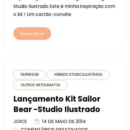
KIT
Studio Ilustrado Este é minha inspiração com
DIGITAL
o kit ! Um cartão-convite
BOWLING
–
STUDIO
Read More
ILUSTRADO
FILIPERSON
HÍBRIDO STUDIO ILLUSTRADO
OUTROS ARTESANATOS
Lançamento Kit Sailor
Bear -Studio Ilustrado
JOICE
14 DE MAIO DE 2014
COMENTÁRIOS DESATIVADOS
EM