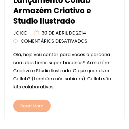
Lançamento Collab
Armazém Criativo e
Studio Ilustrado
JOICE
30 DE ABRIL DE 2014
COMENTÁRIOS DESATIVADOS
EM
LANÇAMENTO
Olá, hoje vou contar para vocês a parceria
COLLAB
com dois times super bacanas!! Armazém
ARMAZÉM
Criativo e Studio Ilustrado. O que quer dizer
CRIATIVO
Collab? (também não sabia..rs). Collab são
E
kits colaborativos
STUDIO
ILUSTRADO
Read More