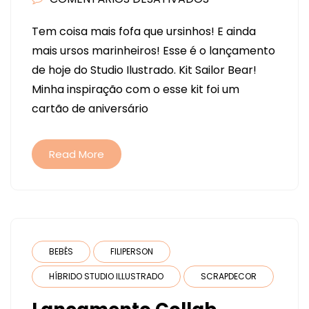
LANÇAMENTO
Tem coisa mais fofa que ursinhos! E ainda
KIT
mais ursos marinheiros! Esse é o lançamento
SAILOR
de hoje do Studio Ilustrado. Kit Sailor Bear!
BEAR
Minha inspiração com o esse kit foi um
-
cartão de aniversário
STUDIO
ILUSTRADO
Read More
BEBÊS
FILIPERSON
HÍBRIDO STUDIO ILLUSTRADO
SCRAPDECOR