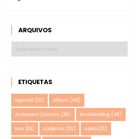
ARQUIVOS
Arquivos
ETIQUETAS
agenda
(51)
album
(46)
Armazem Criativo
(28)
bookbinding
(49)
box
(18)
caderno
(26)
caixa
(21)