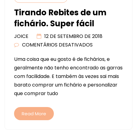
Tirando Rebites de um
fichário. Super fácil
JOICE
12 DE SETEMBRO DE 2018
COMENTÁRIOS DESATIVADOS
EM
TIRANDO
Uma coisa que eu gosto é de fichários, e
REBITES
geralmente não tenho encontrado as garras
DE
com facilidade. E também às vezes sai mais
UM
barato comprar um fichário e personalizar
FICHÁRIO.
que comprar tudo
SUPER
FÁCIL
Read More