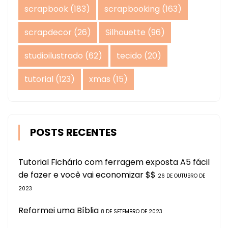
scrapbook
(183)
scrapbooking
(163)
scrapdecor
(26)
Silhouette
(96)
studioilustrado
(62)
tecido
(20)
tutorial
(123)
xmas
(15)
POSTS RECENTES
Tutorial Fichário com ferragem exposta A5 fácil
de fazer e você vai economizar $$
26 DE OUTUBRO DE
2023
Reformei uma Bíblia
8 DE SETEMBRO DE 2023