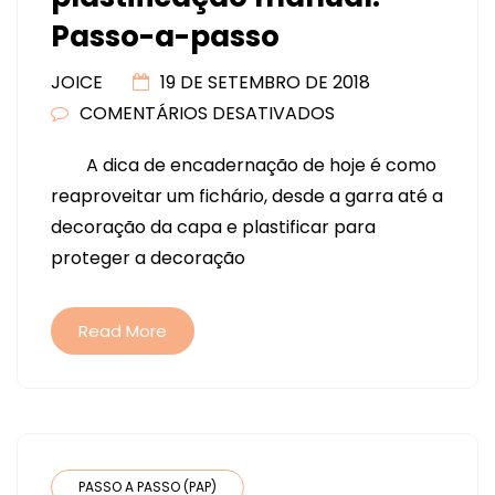
Passo-a-passo
JOICE
19 DE SETEMBRO DE 2018
COMENTÁRIOS DESATIVADOS
EM
ENCADERNAÇÃO
A dica de encadernação de hoje é como
COM
reaproveitar um fichário, desde a garra até a
PLASTIFICAÇÃO
decoração da capa e plastificar para
MANUAL.
proteger a decoração
PASSO-
A-
PASSO
Read More
PASSO A PASSO (PAP)