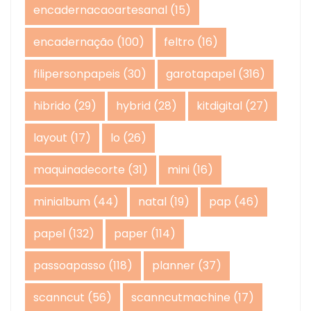
encadernacaoartesanal
(15)
encadernação
(100)
feltro
(16)
filipersonpapeis
(30)
garotapapel
(316)
hibrido
(29)
hybrid
(28)
kitdigital
(27)
layout
(17)
lo
(26)
maquinadecorte
(31)
mini
(16)
minialbum
(44)
natal
(19)
pap
(46)
papel
(132)
paper
(114)
passoapasso
(118)
planner
(37)
scanncut
(56)
scanncutmachine
(17)