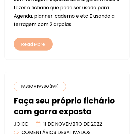
COM
fazer o fichário que pode ser usado para
FERRAGEM
Agenda, planner, caderno e etc E usando a
EXPOSTA
ferragem com 2 argolas
A5
FÁCIL
DE
Read More
FAZER
E
VOCÊ
VAI
ECONOMIZAR
PASSO A PASSO (PAP)
$$
Faça seu próprio fichário
com garra exposta
JOICE
11 DE NOVEMBRO DE 2022
COMENTÁRIOS DESATIVADOS
EM