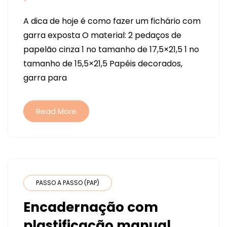
FAÇA
A dica de hoje é como fazer um fichário com
SEU
garra exposta O material: 2 pedaços de
PRÓPRIO
papelão cinza 1 no tamanho de 17,5×21,5 1 no
FICHÁRIO
tamanho de 15,5×21,5 Papéis decorados,
COM
garra para
GARRA
EXPOSTA
Read More
PASSO A PASSO (PAP)
Encadernação com
plastificação manual.