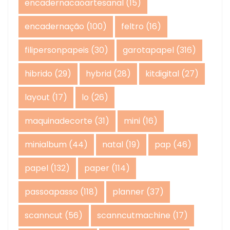
encadernacaoartesanal
(15)
encadernação
(100)
feltro
(16)
filipersonpapeis
(30)
garotapapel
(316)
hibrido
(29)
hybrid
(28)
kitdigital
(27)
layout
(17)
lo
(26)
maquinadecorte
(31)
mini
(16)
minialbum
(44)
natal
(19)
pap
(46)
papel
(132)
paper
(114)
passoapasso
(118)
planner
(37)
scanncut
(56)
scanncutmachine
(17)