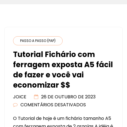
PASSO A PASSO (PAP)
Tutorial Fichário com
ferragem exposta A5 fácil
de fazer e você vai
economizar $$
JOICE
26 DE OUTUBRO DE 2023
COMENTÁRIOS DESATIVADOS
EM
TUTORIAL
O Tutorial de hoje é um fichário tamanho A5
FICHÁRIO
com ferragem exposta de 2 argolas A idéia é