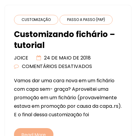
CUSTOMIZAÇÃO
PASSO A PASSO (PAP)
Customizando fichário –
tutorial
JOICE
24 DE MAIO DE 2018
COMENTÁRIOS DESATIVADOS
EM
CUSTOMIZANDO
Vamos dar uma cara nova em um fichário
FICHÁRIO
com capa sem- graça? Aproveitei uma
–
promoção em um fichário (provavelmente
TUTORIAL
estava em promoção por causa da capa..rs).
E o final dessa customização foi
Read More