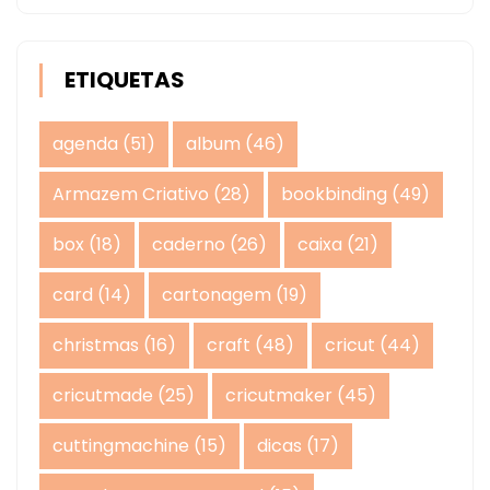
ETIQUETAS
agenda
(51)
album
(46)
Armazem Criativo
(28)
bookbinding
(49)
box
(18)
caderno
(26)
caixa
(21)
card
(14)
cartonagem
(19)
christmas
(16)
craft
(48)
cricut
(44)
cricutmade
(25)
cricutmaker
(45)
cuttingmachine
(15)
dicas
(17)