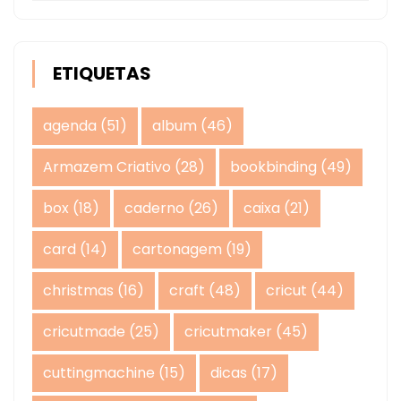
ETIQUETAS
agenda
(51)
album
(46)
Armazem Criativo
(28)
bookbinding
(49)
box
(18)
caderno
(26)
caixa
(21)
card
(14)
cartonagem
(19)
christmas
(16)
craft
(48)
cricut
(44)
cricutmade
(25)
cricutmaker
(45)
cuttingmachine
(15)
dicas
(17)