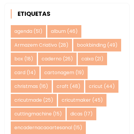
ETIQUETAS
agenda
(51)
album
(46)
Armazem Criativo
(28)
bookbinding
(49)
box
(18)
caderno
(26)
caixa
(21)
card
(14)
cartonagem
(19)
christmas
(16)
craft
(48)
cricut
(44)
cricutmade
(25)
cricutmaker
(45)
cuttingmachine
(15)
dicas
(17)
encadernacaoartesanal
(15)