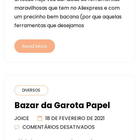
FERRAMENTAS
maravilhosas que tem no Aliexpress e com
MARAVILHOSAS
um precinho bem bacana (por que aquelas
NO
ferramentas que desejamos
ALIEXPRESS
Read More
DIVERSOS
Bazar da Garota Papel
JOICE
18 DE FEVEREIRO DE 2021
COMENTÁRIOS DESATIVADOS
EM
BAZAR