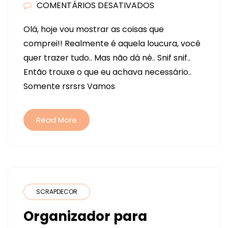
COMENTÁRIOS DESATIVADOS
EM
ABRINDO
Olá, hoje vou mostrar as coisas que
A
comprei!! Realmente é aquela loucura, você
MALA!
quer trazer tudo.. Mas não dá né.. Snif snif..
Então trouxe o que eu achava necessário..
Somente rsrsrs Vamos
Read More
SCRAPDECOR
Organizador para