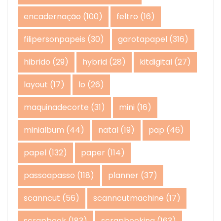
encadernação
(100)
feltro
(16)
filipersonpapeis
(30)
garotapapel
(316)
hibrido
(29)
hybrid
(28)
kitdigital
(27)
layout
(17)
lo
(26)
maquinadecorte
(31)
mini
(16)
minialbum
(44)
natal
(19)
pap
(46)
papel
(132)
paper
(114)
passoapasso
(118)
planner
(37)
scanncut
(56)
scanncutmachine
(17)
scrapbook
(183)
scrapbooking
(163)