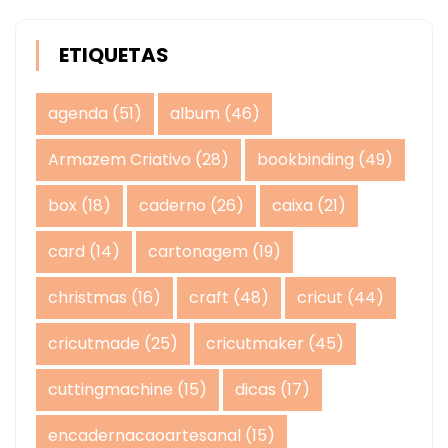
ETIQUETAS
agenda
(51)
album
(46)
Armazem Criativo
(28)
bookbinding
(49)
box
(18)
caderno
(26)
caixa
(21)
card
(14)
cartonagem
(19)
christmas
(16)
craft
(48)
cricut
(44)
cricutmade
(25)
cricutmaker
(45)
cuttingmachine
(15)
dicas
(17)
encadernacaoartesanal
(15)