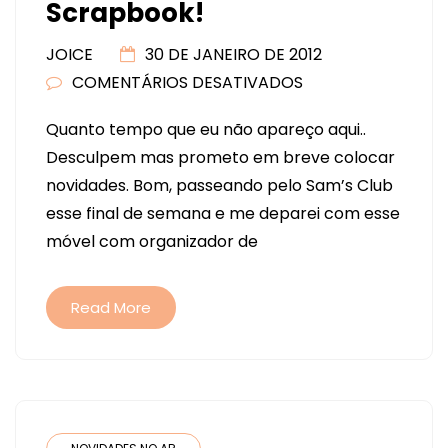
Scrapbook!
JOICE
30 DE JANEIRO DE 2012
COMENTÁRIOS DESATIVADOS
EM
ORGANIZADOR
Quanto tempo que eu não apareço aqui..
PARA
Desculpem mas prometo em breve colocar
SCRAPBOOK!
novidades. Bom, passeando pelo Sam’s Club
esse final de semana e me deparei com esse
móvel com organizador de
Read More