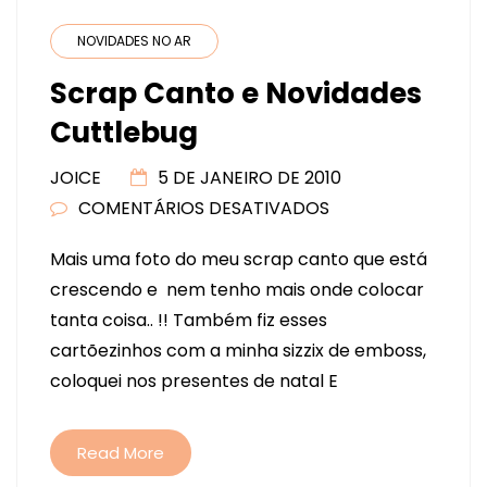
NOVIDADES NO AR
Scrap Canto e Novidades
Cuttlebug
JOICE
5 DE JANEIRO DE 2010
COMENTÁRIOS DESATIVADOS
EM
SCRAP
Mais uma foto do meu scrap canto que está
CANTO
crescendo e nem tenho mais onde colocar
E
tanta coisa.. !! Também fiz esses
NOVIDADES
cartõezinhos com a minha sizzix de emboss,
CUTTLEBUG
coloquei nos presentes de natal E
Read More