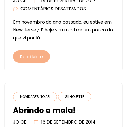
JOICE
14 DE FEVEREIRO DE 2017
COMENTÁRIOS DESATIVADOS
EM
NEW
Em novembro do ano passado, eu estive em
JERSEY
New Jersey. E hoje vou mostrar um pouco do
E
que vi por lá.
LOJAS
BACANAS
Read More
NOVIDADES NO AR
SILHOUETTE
Abrindo a mala!
JOICE
15 DE SETEMBRO DE 2014