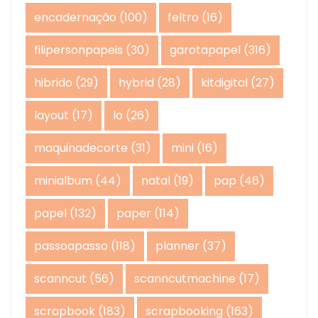
encadernação
(100)
feltro
(16)
filipersonpapeis
(30)
garotapapel
(316)
hibrido
(29)
hybrid
(28)
kitdigital
(27)
layout
(17)
lo
(26)
maquinadecorte
(31)
mini
(16)
minialbum
(44)
natal
(19)
pap
(46)
papel
(132)
paper
(114)
passoapasso
(118)
planner
(37)
scanncut
(56)
scanncutmachine
(17)
scrapbook
(183)
scrapbooking
(163)