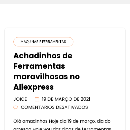
MÁQUINAS E FERRAMENTAS
Achadinhos de
Ferramentas
maravilhosas no
Aliexpress
JOICE
19 DE MARÇO DE 2021
COMENTÁRIOS DESATIVADOS
EM
ACHADINHOS
Olá amadinhos Hoje dia 19 de março, dia do
DE
artesão Hoje vou dar dicas de ferramentas