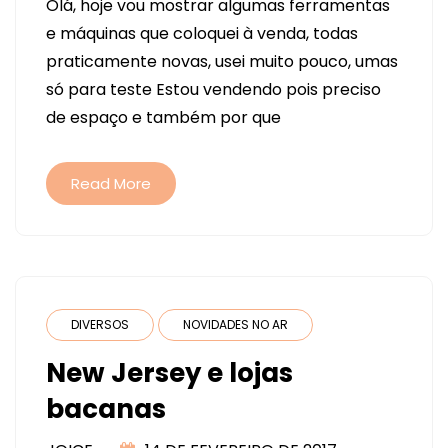
Olá, hoje vou mostrar algumas ferramentas
DA
e máquinas que coloquei à venda, todas
GAROTA
praticamente novas, usei muito pouco, umas
PAPEL
só para teste Estou vendendo pois preciso
de espaço e também por que
Read More
DIVERSOS
NOVIDADES NO AR
New Jersey e lojas
bacanas