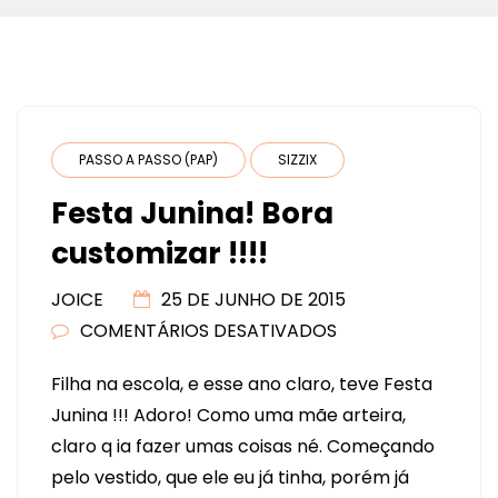
PASSO A PASSO (PAP)
SIZZIX
Festa Junina! Bora
customizar !!!!
JOICE
25 DE JUNHO DE 2015
COMENTÁRIOS DESATIVADOS
EM
FESTA
Filha na escola, e esse ano claro, teve Festa
JUNINA!
Junina !!! Adoro! Como uma mãe arteira,
BORA
claro q ia fazer umas coisas né. Começando
CUSTOMIZAR
pelo vestido, que ele eu já tinha, porém já
!!!!