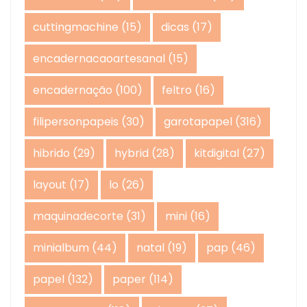
cuttingmachine
(15)
dicas
(17)
encadernacaoartesanal
(15)
encadernação
(100)
feltro
(16)
filipersonpapeis
(30)
garotapapel
(316)
hibrido
(29)
hybrid
(28)
kitdigital
(27)
layout
(17)
lo
(26)
maquinadecorte
(31)
mini
(16)
minialbum
(44)
natal
(19)
pap
(46)
papel
(132)
paper
(114)