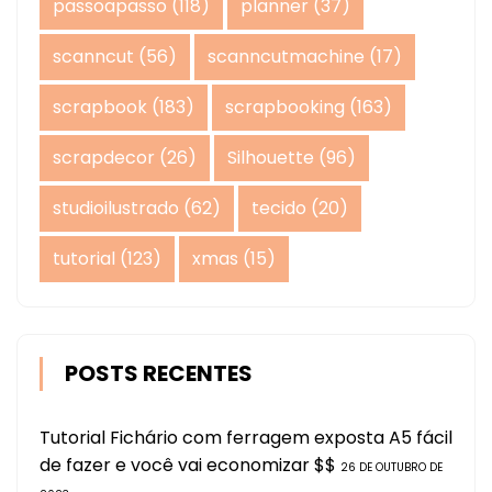
passoapasso
(118)
planner
(37)
scanncut
(56)
scanncutmachine
(17)
scrapbook
(183)
scrapbooking
(163)
scrapdecor
(26)
Silhouette
(96)
studioilustrado
(62)
tecido
(20)
tutorial
(123)
xmas
(15)
POSTS RECENTES
Tutorial Fichário com ferragem exposta A5 fácil
de fazer e você vai economizar $$
26 DE OUTUBRO DE