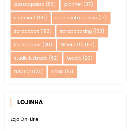
passoapasso
(118)
planner
(37)
scanncut
(56)
scanncutmachine
(17)
scrapbook
(183)
scrapbooking
(163)
scrapdecor
(26)
Silhouette
(96)
studioilustrado
(62)
tecido
(20)
tutorial
(123)
xmas
(15)
LOJINHA
Loja On-Line