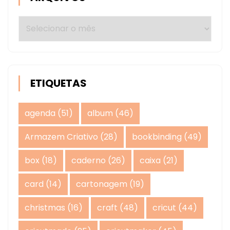
Arquivos
ETIQUETAS
agenda
(51)
album
(46)
Armazem Criativo
(28)
bookbinding
(49)
box
(18)
caderno
(26)
caixa
(21)
card
(14)
cartonagem
(19)
christmas
(16)
craft
(48)
cricut
(44)