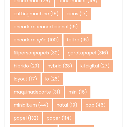
cricutmade
(25)
cricutmaker
(45)
cuttingmachine
(15)
dicas
(17)
encadernacaoartesanal
(15)
encadernação
(100)
feltro
(16)
filipersonpapeis
(30)
garotapapel
(316)
hibrido
(29)
hybrid
(28)
kitdigital
(27)
layout
(17)
lo
(26)
maquinadecorte
(31)
mini
(16)
minialbum
(44)
natal
(19)
pap
(46)
papel
(132)
paper
(114)