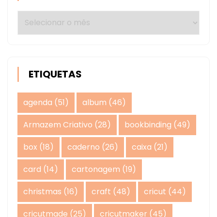
Arquivos
ETIQUETAS
agenda
(51)
album
(46)
Armazem Criativo
(28)
bookbinding
(49)
box
(18)
caderno
(26)
caixa
(21)
card
(14)
cartonagem
(19)
christmas
(16)
craft
(48)
cricut
(44)
cricutmade
(25)
cricutmaker
(45)