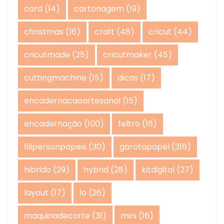
card
(14)
cartonagem
(19)
christmas
(16)
craft
(48)
cricut
(44)
cricutmade
(25)
cricutmaker
(45)
cuttingmachine
(15)
dicas
(17)
encadernacaoartesanal
(15)
encadernação
(100)
feltro
(16)
filipersonpapeis
(30)
garotapapel
(316)
hibrido
(29)
hybrid
(28)
kitdigital
(27)
layout
(17)
lo
(26)
maquinadecorte
(31)
mini
(16)