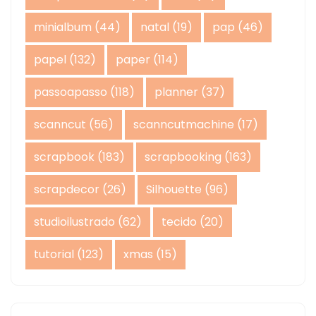
minialbum
(44)
natal
(19)
pap
(46)
papel
(132)
paper
(114)
passoapasso
(118)
planner
(37)
scanncut
(56)
scanncutmachine
(17)
scrapbook
(183)
scrapbooking
(163)
scrapdecor
(26)
Silhouette
(96)
studioilustrado
(62)
tecido
(20)
tutorial
(123)
xmas
(15)