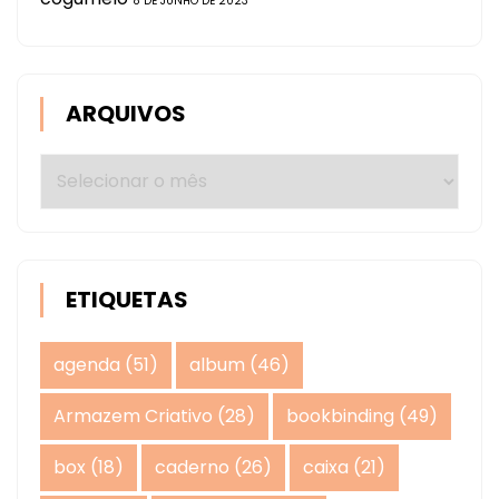
8 DE JUNHO DE 2023
ARQUIVOS
Arquivos
ETIQUETAS
agenda
(51)
album
(46)
Armazem Criativo
(28)
bookbinding
(49)
box
(18)
caderno
(26)
caixa
(21)