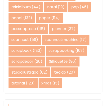
minialbum
(44)
natal
(19)
pap
(46)
papel
(132)
paper
(114)
passoapasso
(118)
planner
(37)
scanncut
(56)
scanncutmachine
(17)
scrapbook
(183)
scrapbooking
(163)
scrapdecor
(26)
Silhouette
(96)
studioilustrado
(62)
tecido
(20)
tutorial
(123)
xmas
(15)