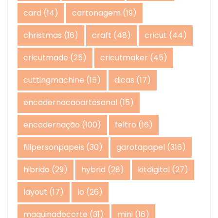
card
(14)
cartonagem
(19)
christmas
(16)
craft
(48)
cricut
(44)
cricutmade
(25)
cricutmaker
(45)
cuttingmachine
(15)
dicas
(17)
encadernacaoartesanal
(15)
encadernação
(100)
feltro
(16)
filipersonpapeis
(30)
garotapapel
(316)
hibrido
(29)
hybrid
(28)
kitdigital
(27)
layout
(17)
lo
(26)
maquinadecorte
(31)
mini
(16)