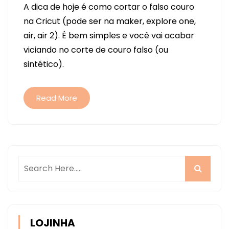
A dica de hoje é como cortar o falso couro
DE
na Cricut (pode ser na maker, explore one,
FALSO
air, air 2). É bem simples e você vai acabar
COURO
viciando no corte de couro falso (ou
CORTADOS
sintético).
NA
CRICUT
MAKER
Read More
LOJINHA