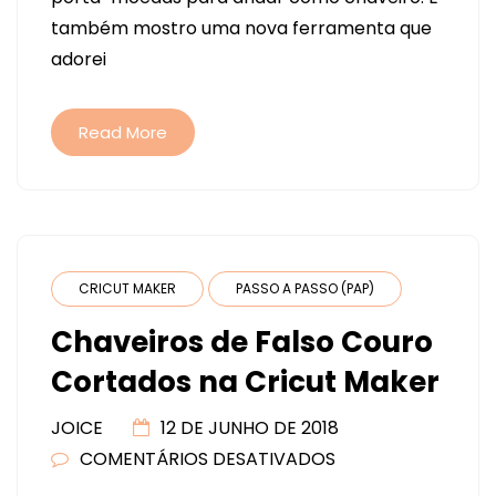
MATERIAL
também mostro uma nova ferramenta que
SINTÉTICO
adorei
NA
CRICUT
(OU
Read More
QUALQUER
MÁQUINA
DE
CORTE)
CRICUT MAKER
PASSO A PASSO (PAP)
Chaveiros de Falso Couro
Cortados na Cricut Maker
JOICE
12 DE JUNHO DE 2018
COMENTÁRIOS DESATIVADOS
EM
CHAVEIROS