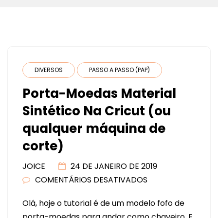
DIVERSOS
PASSO A PASSO (PAP)
Porta-Moedas Material
Sintético Na Cricut (ou
qualquer máquina de
corte)
JOICE
24 DE JANEIRO DE 2019
COMENTÁRIOS DESATIVADOS
EM
PORTA-
Olá, hoje o tutorial é de um modelo fofo de
MOEDAS
porta-moedas para andar como chaveiro. E