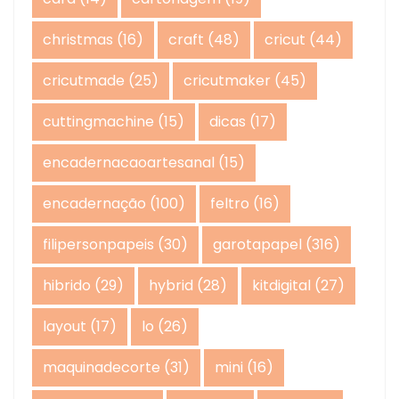
christmas
(16)
craft
(48)
cricut
(44)
cricutmade
(25)
cricutmaker
(45)
cuttingmachine
(15)
dicas
(17)
encadernacaoartesanal
(15)
encadernação
(100)
feltro
(16)
filipersonpapeis
(30)
garotapapel
(316)
hibrido
(29)
hybrid
(28)
kitdigital
(27)
layout
(17)
lo
(26)
maquinadecorte
(31)
mini
(16)