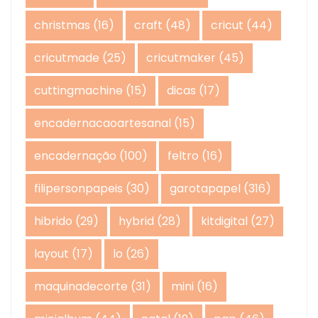
christmas
(16)
craft
(48)
cricut
(44)
cricutmade
(25)
cricutmaker
(45)
cuttingmachine
(15)
dicas
(17)
encadernacaoartesanal
(15)
encadernação
(100)
feltro
(16)
filipersonpapeis
(30)
garotapapel
(316)
hibrido
(29)
hybrid
(28)
kitdigital
(27)
layout
(17)
lo
(26)
maquinadecorte
(31)
mini
(16)