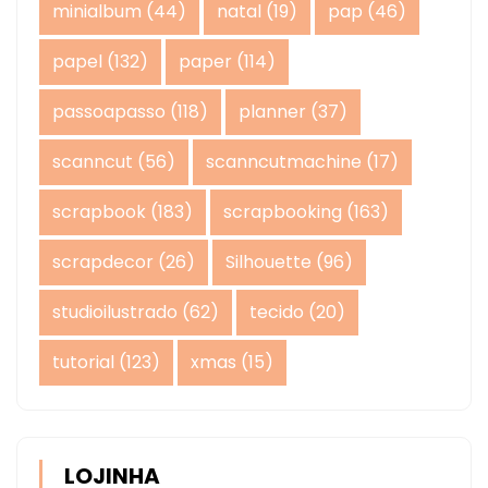
minialbum
(44)
natal
(19)
pap
(46)
papel
(132)
paper
(114)
passoapasso
(118)
planner
(37)
scanncut
(56)
scanncutmachine
(17)
scrapbook
(183)
scrapbooking
(163)
scrapdecor
(26)
Silhouette
(96)
studioilustrado
(62)
tecido
(20)
tutorial
(123)
xmas
(15)
LOJINHA