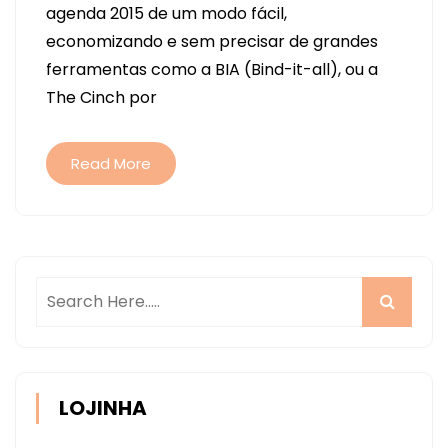
agenda 2015 de um modo fácil,
2015
economizando e sem precisar de grandes
–
ferramentas como a BIA (Bind-it-all), ou a
PASSO
The Cinch por
A
PASSO
Read More
LOJINHA