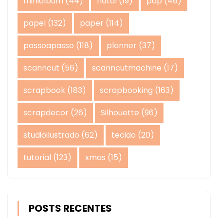
minialbum
(44)
natal
(19)
pap
(46)
papel
(132)
paper
(114)
passoapasso
(118)
planner
(37)
scanncut
(56)
scanncutmachine
(17)
scrapbook
(183)
scrapbooking
(163)
scrapdecor
(26)
Silhouette
(96)
studioilustrado
(62)
tecido
(20)
tutorial
(123)
xmas
(15)
POSTS RECENTES