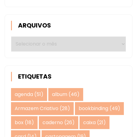
ARQUIVOS
Arquivos
ETIQUETAS
agenda
(51)
album
(46)
Armazem Criativo
(28)
bookbinding
(49)
box
(18)
caderno
(26)
caixa
(21)
card
(14)
cartonagem
(19)