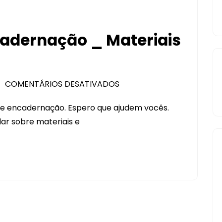
adernação _ Materiais
COMENTÁRIOS DESATIVADOS
EM
UM
bre encadernação. Espero que ajudem vocês.
GUIA
ar sobre materiais e
SOBRE
ENCADERNAÇÃO
_
MATERIAIS
E
FERRAMENTAS