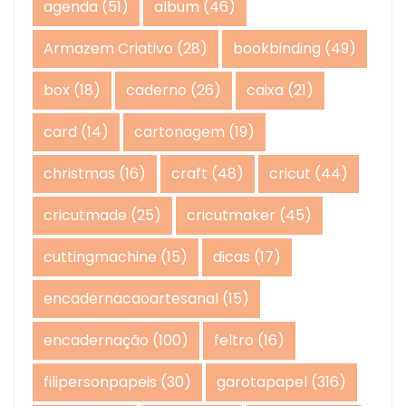
agenda
(51)
album
(46)
Armazem Criativo
(28)
bookbinding
(49)
box
(18)
caderno
(26)
caixa
(21)
card
(14)
cartonagem
(19)
christmas
(16)
craft
(48)
cricut
(44)
cricutmade
(25)
cricutmaker
(45)
cuttingmachine
(15)
dicas
(17)
encadernacaoartesanal
(15)
encadernação
(100)
feltro
(16)
filipersonpapeis
(30)
garotapapel
(316)