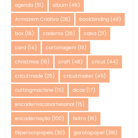
agenda
(51)
album
(46)
Armazem Criativo
(28)
bookbinding
(49)
box
(18)
caderno
(26)
caixa
(21)
card
(14)
cartonagem
(19)
christmas
(16)
craft
(48)
cricut
(44)
cricutmade
(25)
cricutmaker
(45)
cuttingmachine
(15)
dicas
(17)
encadernacaoartesanal
(15)
encadernação
(100)
feltro
(16)
filipersonpapeis
(30)
garotapapel
(316)