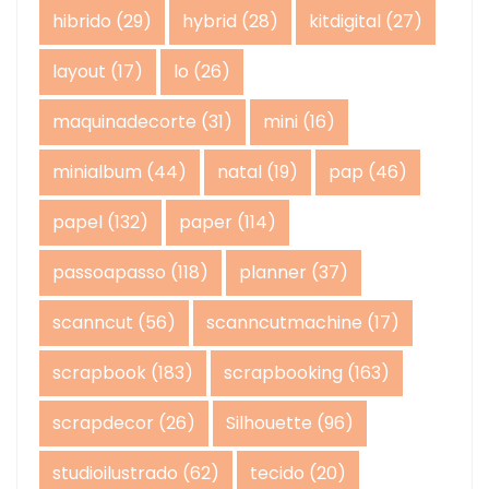
hibrido
(29)
hybrid
(28)
kitdigital
(27)
layout
(17)
lo
(26)
maquinadecorte
(31)
mini
(16)
minialbum
(44)
natal
(19)
pap
(46)
papel
(132)
paper
(114)
passoapasso
(118)
planner
(37)
scanncut
(56)
scanncutmachine
(17)
scrapbook
(183)
scrapbooking
(163)
scrapdecor
(26)
Silhouette
(96)
studioilustrado
(62)
tecido
(20)