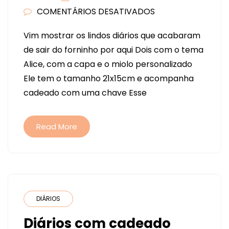
COMENTÁRIOS DESATIVADOS
EM
DIÁRIOS
Vim mostrar os lindos diários que acabaram
COM
de sair do forninho por aqui Dois com o tema
CADEADO!!
Alice, com a capa e o miolo personalizado
TEMA
Ele tem o tamanho 21x15cm e acompanha
ALICE
cadeado com uma chave Esse
NO
PAÍS
DAS
Read More
MARAVILHAS
(E
OUTROS
TAMBÉM)
DIÁRIOS
Diários com cadeado