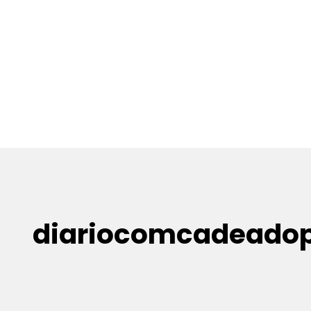
diariocomcadeadop