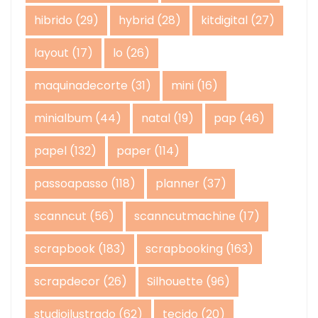
hibrido
(29)
hybrid
(28)
kitdigital
(27)
layout
(17)
lo
(26)
maquinadecorte
(31)
mini
(16)
minialbum
(44)
natal
(19)
pap
(46)
papel
(132)
paper
(114)
passoapasso
(118)
planner
(37)
scanncut
(56)
scanncutmachine
(17)
scrapbook
(183)
scrapbooking
(163)
scrapdecor
(26)
Silhouette
(96)
studioilustrado
(62)
tecido
(20)