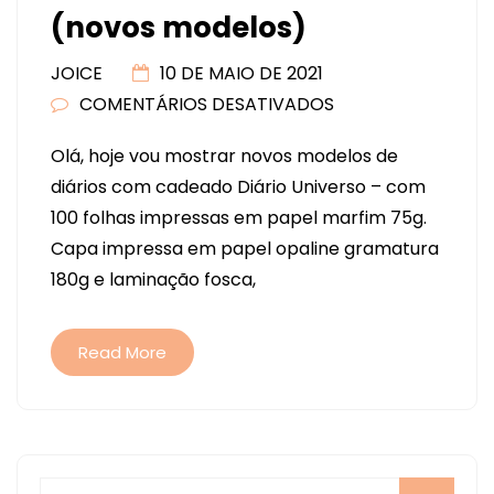
(novos modelos)
JOICE
10 DE MAIO DE 2021
COMENTÁRIOS DESATIVADOS
EM
DIÁRIOS
Olá, hoje vou mostrar novos modelos de
COM
diários com cadeado Diário Universo – com
CADEADO
100 folhas impressas em papel marfim 75g.
(NOVOS
Capa impressa em papel opaline gramatura
MODELOS)
180g e laminação fosca,
Read More