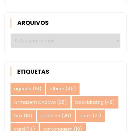
ARQUIVOS
Arquivos
ETIQUETAS
agenda
(51)
album
(46)
Armazem Criativo
(28)
bookbinding
(49)
box
(18)
caderno
(26)
caixa
(21)
card
(14)
cartonagem
(19)