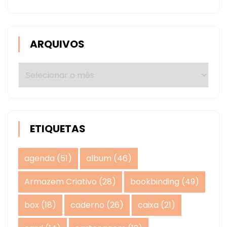
ARQUIVOS
Arquivos
ETIQUETAS
agenda
(51)
album
(46)
Armazem Criativo
(28)
bookbinding
(49)
box
(18)
caderno
(26)
caixa
(21)