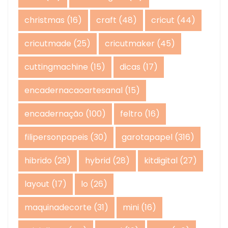
christmas
(16)
craft
(48)
cricut
(44)
cricutmade
(25)
cricutmaker
(45)
cuttingmachine
(15)
dicas
(17)
encadernacaoartesanal
(15)
encadernação
(100)
feltro
(16)
filipersonpapeis
(30)
garotapapel
(316)
hibrido
(29)
hybrid
(28)
kitdigital
(27)
layout
(17)
lo
(26)
maquinadecorte
(31)
mini
(16)