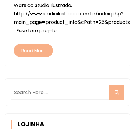
Wars do Studio Ilustrado.
STAR
http://www.studioilustrado.com.br/index.php?
WARS
main_page=product_info&cPath=25&products_i
–
Esse foi o projeto
PROJETINHO
PARA
DIA
Read More
DOS
NAMORADOS
LOJINHA