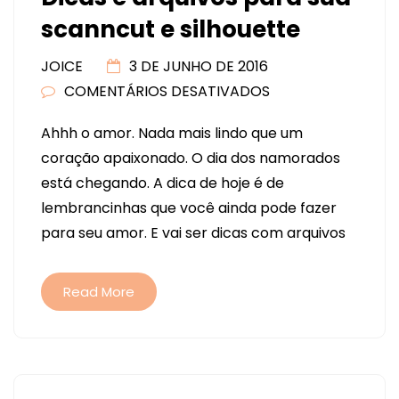
scanncut e silhouette
JOICE
3 DE JUNHO DE 2016
COMENTÁRIOS DESATIVADOS
EM
DIA
Ahhh o amor. Nada mais lindo que um
DOS
coração apaixonado. O dia dos namorados
NAMORADOS
está chegando. A dica de hoje é de
–
lembrancinhas que você ainda pode fazer
DICAS
para seu amor. E vai ser dicas com arquivos
E
ARQUIVOS
PARA
Read More
SUA
SCANNCUT
E
SILHOUETTE