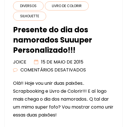
DIVERSOS
LIVRO DE COLORIR
SILHOUETTE
Presente do dia dos
namorados Suuuper
Personalizado!!!
JOICE
15 DE MAIO DE 2015
COMENTÁRIOS DESATIVADOS
EM
PRESENTE
Olá!! Hoje vou unir duas paixões..
DO
Scrapbooking e Livro de Colorir!!! E aí logo
DIA
mais chega o dia dos namorados.. Q tal dar
DOS
um mimo super fofo? Vou mostrar como unir
NAMORADOS
essas duas paixões!
SUUUPER
PERSONALIZADO!!!