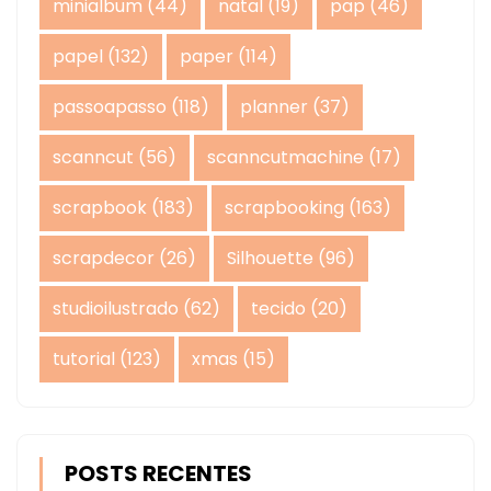
minialbum
(44)
natal
(19)
pap
(46)
papel
(132)
paper
(114)
passoapasso
(118)
planner
(37)
scanncut
(56)
scanncutmachine
(17)
scrapbook
(183)
scrapbooking
(163)
scrapdecor
(26)
Silhouette
(96)
studioilustrado
(62)
tecido
(20)
tutorial
(123)
xmas
(15)
POSTS RECENTES