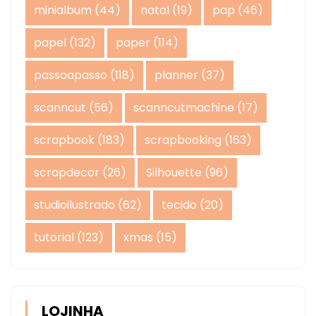
minialbum
(44)
natal
(19)
pap
(46)
papel
(132)
paper
(114)
passoapasso
(118)
planner
(37)
scanncut
(56)
scanncutmachine
(17)
scrapbook
(183)
scrapbooking
(163)
scrapdecor
(26)
Silhouette
(96)
studioilustrado
(62)
tecido
(20)
tutorial
(123)
xmas
(15)
LOJINHA