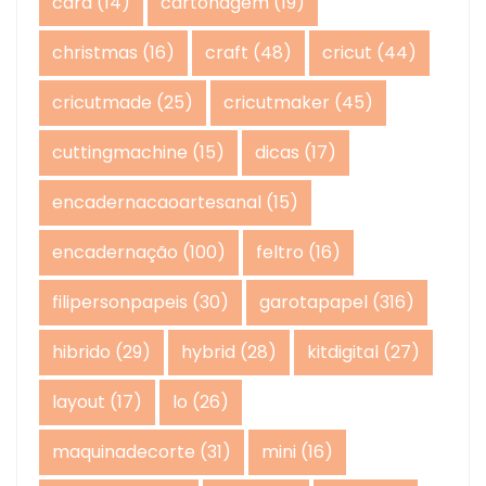
card
(14)
cartonagem
(19)
christmas
(16)
craft
(48)
cricut
(44)
cricutmade
(25)
cricutmaker
(45)
cuttingmachine
(15)
dicas
(17)
encadernacaoartesanal
(15)
encadernação
(100)
feltro
(16)
filipersonpapeis
(30)
garotapapel
(316)
hibrido
(29)
hybrid
(28)
kitdigital
(27)
layout
(17)
lo
(26)
maquinadecorte
(31)
mini
(16)