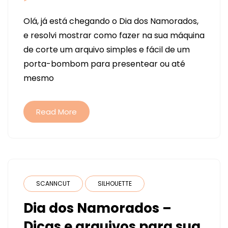
PORTA-
Olá, já está chegando o Dia dos Namorados,
BOMBOM
e resolvi mostrar como fazer na sua máquina
DIA
de corte um arquivo simples e fácil de um
DOS
porta-bombom para presentear ou até
NAMORADOS
mesmo
(CRICUT,
SCANNCUT
E
Read More
SILHOUETTE)
ARQUIVO
FREE
SCANNCUT
SILHOUETTE
Dia dos Namorados –
Dicas e arquivos para sua