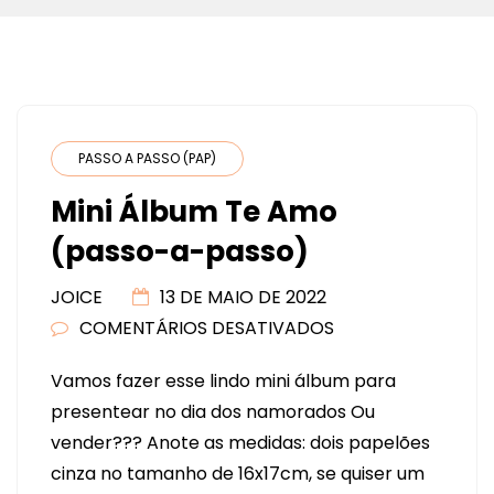
PASSO A PASSO (PAP)
Mini Álbum Te Amo
(passo-a-passo)
JOICE
13 DE MAIO DE 2022
COMENTÁRIOS DESATIVADOS
EM
MINI
Vamos fazer esse lindo mini álbum para
ÁLBUM
presentear no dia dos namorados Ou
TE
vender??? Anote as medidas: dois papelões
AMO
cinza no tamanho de 16x17cm, se quiser um
(PASSO-