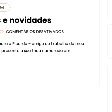
NAL
e novidades
COMENTÁRIOS DESATIVADOS
EM
ÁLBUM
para o Ricardo – amigo de trabalho do meu
NAMORADOS
de presente à sua linda namorada em
E
NOVIDADES