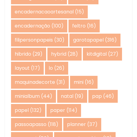
encadernacaoartesanal
(15)
encadernação
(100)
feltro
(16)
filipersonpapeis
(30)
garotapapel
(316)
hibrido
(29)
hybrid
(28)
kitdigital
(27)
layout
(17)
lo
(26)
maquinadecorte
(31)
mini
(16)
minialbum
(44)
natal
(19)
pap
(46)
papel
(132)
paper
(114)
passoapasso
(118)
planner
(37)