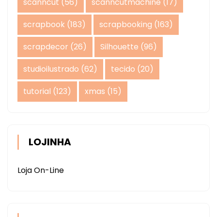
scanncut
(56)
scanncutmachine
(17)
scrapbook
(183)
scrapbooking
(163)
scrapdecor
(26)
Silhouette
(96)
studioilustrado
(62)
tecido
(20)
tutorial
(123)
xmas
(15)
LOJINHA
Loja On-Line