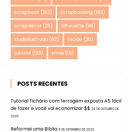
scrapbook
(183)
scrapbooking
(163)
scrapdecor
(26)
Silhouette
(96)
studioilustrado
(62)
tecido
(20)
tutorial
(123)
xmas
(15)
POSTS RECENTES
Tutorial Fichário com ferragem exposta A5 fácil
de fazer e você vai economizar $$
26 DE OUTUBRO DE
2023
Reformei uma Bíblia
8 DE SETEMBRO DE 2023