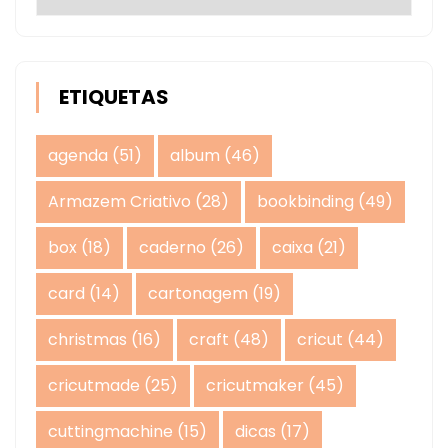
ETIQUETAS
agenda
(51)
album
(46)
Armazem Criativo
(28)
bookbinding
(49)
box
(18)
caderno
(26)
caixa
(21)
card
(14)
cartonagem
(19)
christmas
(16)
craft
(48)
cricut
(44)
cricutmade
(25)
cricutmaker
(45)
cuttingmachine
(15)
dicas
(17)