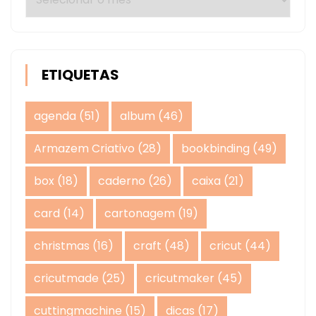
ETIQUETAS
agenda
(51)
album
(46)
Armazem Criativo
(28)
bookbinding
(49)
box
(18)
caderno
(26)
caixa
(21)
card
(14)
cartonagem
(19)
christmas
(16)
craft
(48)
cricut
(44)
cricutmade
(25)
cricutmaker
(45)
cuttingmachine
(15)
dicas
(17)