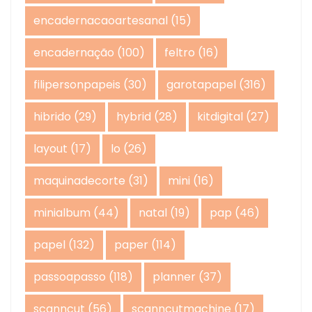
encadernacaoartesanal
(15)
encadernação
(100)
feltro
(16)
filipersonpapeis
(30)
garotapapel
(316)
hibrido
(29)
hybrid
(28)
kitdigital
(27)
layout
(17)
lo
(26)
maquinadecorte
(31)
mini
(16)
minialbum
(44)
natal
(19)
pap
(46)
papel
(132)
paper
(114)
passoapasso
(118)
planner
(37)
scanncut
(56)
scanncutmachine
(17)