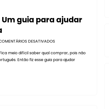
. Um guia para ajudar
a
COMENTÁRIOS DESATIVADOS
EM
LÂMINAS
Fica meio difícil saber qual comprar, pois não
DA
uguês. Então fiz esse guia para ajudar
CRICUT.
UM
GUIA
PARA
AJUDAR
NA
HORA