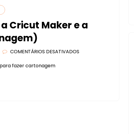
DA
COMPRA
a Cricut Maker e a
tonagem)
COMENTÁRIOS DESATIVADOS
EM
PRANCHETA
t para fazer cartonagem
USANDO
A
CRICUT
MAKER
E
A
KNIFE
BLADE