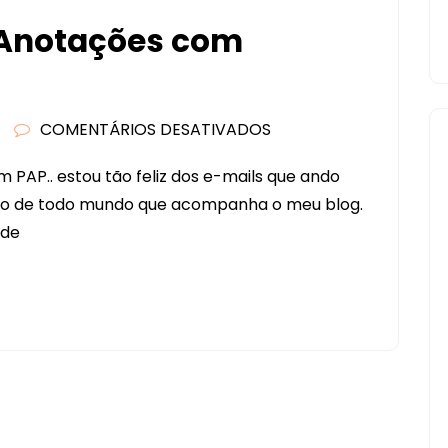
 Anotações com
COMENTÁRIOS DESATIVADOS
EM
PAP
 PAP.. estou tão feliz dos e-mails que ando
–
ho de todo mundo que acompanha o meu blog.
CADERNO
 de
DE
ANOTAÇÕES
COM
COSTURA