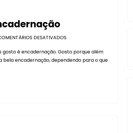
Encadernação
COMENTÁRIOS DESATIVADOS
EM
VAMOS
ais gosto é encadernação. Gosto porque além
FALAR
uma bela encadernação, dependendo para o que
DE..
ENCADERNAÇÃO