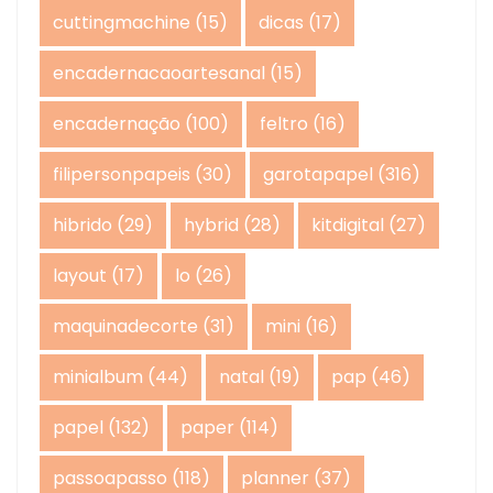
cuttingmachine
(15)
dicas
(17)
encadernacaoartesanal
(15)
encadernação
(100)
feltro
(16)
filipersonpapeis
(30)
garotapapel
(316)
hibrido
(29)
hybrid
(28)
kitdigital
(27)
layout
(17)
lo
(26)
maquinadecorte
(31)
mini
(16)
minialbum
(44)
natal
(19)
pap
(46)
papel
(132)
paper
(114)
passoapasso
(118)
planner
(37)