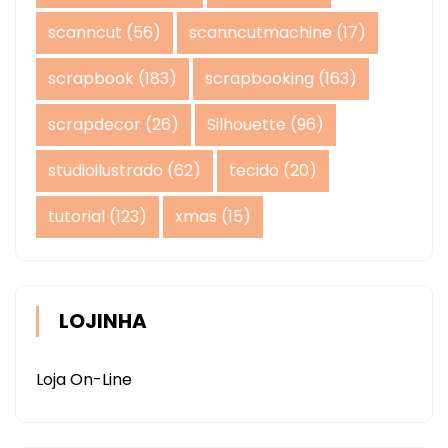
scanncut
(56)
scanncutmachine
(17)
scrapbook
(183)
scrapbooking
(163)
scrapdecor
(26)
Silhouette
(96)
studioilustrado
(62)
tecido
(20)
tutorial
(123)
xmas
(15)
LOJINHA
Loja On-Line