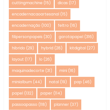
cuttingmachine
(15)
dicas
(17)
encadernacaoartesanal
(15)
encadernação
(100)
feltro
(16)
filipersonpapeis
(30)
garotapapel
(316)
hibrido
(29)
hybrid
(28)
kitdigital
(27)
layout
(17)
lo
(26)
maquinadecorte
(31)
mini
(16)
minialbum
(44)
natal
(19)
pap
(46)
papel
(132)
paper
(114)
passoapasso
(118)
planner
(37)