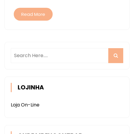
NA
CRICUT
Read More
LOJINHA
Loja On-Line