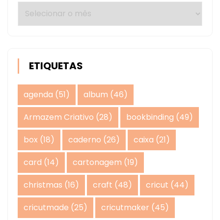
Arquivos
ETIQUETAS
agenda
(51)
album
(46)
Armazem Criativo
(28)
bookbinding
(49)
box
(18)
caderno
(26)
caixa
(21)
card
(14)
cartonagem
(19)
christmas
(16)
craft
(48)
cricut
(44)
cricutmade
(25)
cricutmaker
(45)