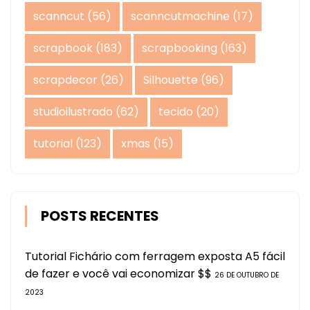
scanncut
(56)
scanncutmachine
(17)
scrapbook
(183)
scrapbooking
(163)
scrapdecor
(26)
Silhouette
(96)
studioilustrado
(62)
tecido
(20)
tutorial
(123)
xmas
(15)
POSTS RECENTES
Tutorial Fichário com ferragem exposta A5 fácil
de fazer e você vai economizar $$
26 DE OUTUBRO DE
2023