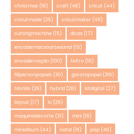
christmas
(16)
craft
(48)
cricut
(44)
cricutmade
(25)
cricutmaker
(45)
cuttingmachine
(15)
dicas
(17)
encadernacaoartesanal
(15)
encadernação
(100)
feltro
(16)
filipersonpapeis
(30)
garotapapel
(316)
hibrido
(29)
hybrid
(28)
kitdigital
(27)
layout
(17)
lo
(26)
maquinadecorte
(31)
mini
(16)
minialbum
(44)
natal
(19)
pap
(46)