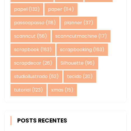
papel
(132)
paper
(114)
passoapasso
(118)
planner
(37)
scanncut
(56)
scanncutmachine
(17)
scrapbook
(183)
scrapbooking
(163)
scrapdecor
(26)
Silhouette
(96)
studioilustrado
(62)
tecido
(20)
tutorial
(123)
xmas
(15)
POSTS RECENTES