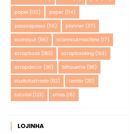
papel
(132)
paper
(114)
passoapasso
(118)
planner
(37)
scanncut
(56)
scanncutmachine
(17)
scrapbook
(183)
scrapbooking
(163)
scrapdecor
(26)
Silhouette
(96)
studioilustrado
(62)
tecido
(20)
tutorial
(123)
xmas
(15)
LOJINHA