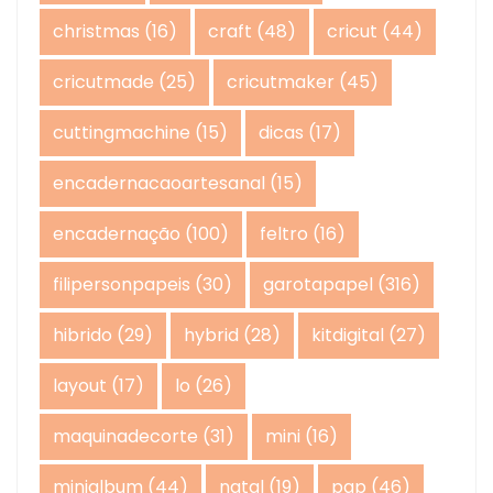
christmas
(16)
craft
(48)
cricut
(44)
cricutmade
(25)
cricutmaker
(45)
cuttingmachine
(15)
dicas
(17)
encadernacaoartesanal
(15)
encadernação
(100)
feltro
(16)
filipersonpapeis
(30)
garotapapel
(316)
hibrido
(29)
hybrid
(28)
kitdigital
(27)
layout
(17)
lo
(26)
maquinadecorte
(31)
mini
(16)
minialbum
(44)
natal
(19)
pap
(46)