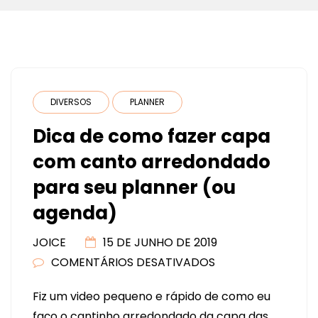
DIVERSOS
PLANNER
Dica de como fazer capa
com canto arredondado
para seu planner (ou
agenda)
JOICE
15 DE JUNHO DE 2019
COMENTÁRIOS DESATIVADOS
EM
DICA
Fiz um video pequeno e rápido de como eu
DE
faço o cantinho arredondado da capa das