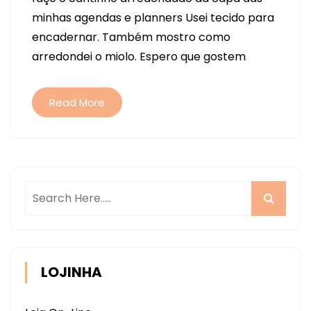
COMO
minhas agendas e planners Usei tecido para
FAZER
encadernar. Também mostro como
CAPA
arredondei o miolo. Espero que gostem
COM
CANTO
ARREDONDADO
Read More
PARA
SEU
PLANNER
(OU
AGENDA)
LOJINHA