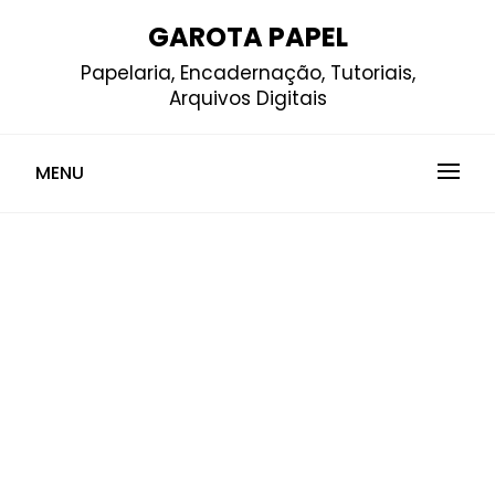
Skip
GAROTA PAPEL
to
Papelaria, Encadernação, Tutoriais,
content
Arquivos Digitais
MENU