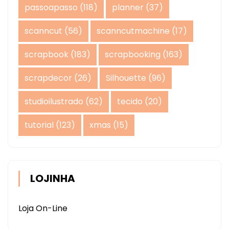
passoapasso
(118)
planner
(37)
scanncut
(56)
scanncutmachine
(17)
scrapbook
(183)
scrapbooking
(163)
scrapdecor
(26)
Silhouette
(96)
studioilustrado
(62)
tecido
(20)
tutorial
(123)
xmas
(15)
LOJINHA
Loja On-Line