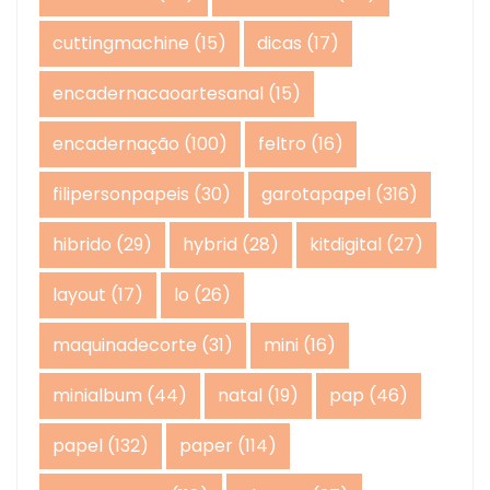
cuttingmachine
(15)
dicas
(17)
encadernacaoartesanal
(15)
encadernação
(100)
feltro
(16)
filipersonpapeis
(30)
garotapapel
(316)
hibrido
(29)
hybrid
(28)
kitdigital
(27)
layout
(17)
lo
(26)
maquinadecorte
(31)
mini
(16)
minialbum
(44)
natal
(19)
pap
(46)
papel
(132)
paper
(114)