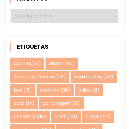
Arquivos
ETIQUETAS
agenda
(51)
album
(46)
Armazem Criativo
(28)
bookbinding
(49)
box
(18)
caderno
(26)
caixa
(21)
card
(14)
cartonagem
(19)
christmas
(16)
craft
(48)
cricut
(44)