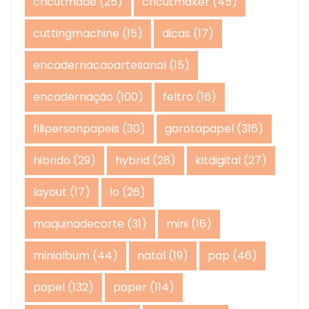
cricutmade
(25)
cricutmaker
(45)
cuttingmachine
(15)
dicas
(17)
encadernacaoartesanal
(15)
encadernação
(100)
feltro
(16)
filipersonpapeis
(30)
garotapapel
(316)
hibrido
(29)
hybrid
(28)
kitdigital
(27)
layout
(17)
lo
(26)
maquinadecorte
(31)
mini
(16)
minialbum
(44)
natal
(19)
pap
(46)
papel
(132)
paper
(114)