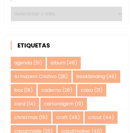
Arquivos
ETIQUETAS
agenda
(51)
album
(46)
Armazem Criativo
(28)
bookbinding
(49)
box
(18)
caderno
(26)
caixa
(21)
card
(14)
cartonagem
(19)
christmas
(16)
craft
(48)
cricut
(44)
cricutmade
(25)
cricutmaker
(45)