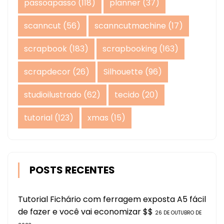
passoapasso
(118)
planner
(37)
scanncut
(56)
scanncutmachine
(17)
scrapbook
(183)
scrapbooking
(163)
scrapdecor
(26)
Silhouette
(96)
studioilustrado
(62)
tecido
(20)
tutorial
(123)
xmas
(15)
POSTS RECENTES
Tutorial Fichário com ferragem exposta A5 fácil
de fazer e você vai economizar $$
26 DE OUTUBRO DE