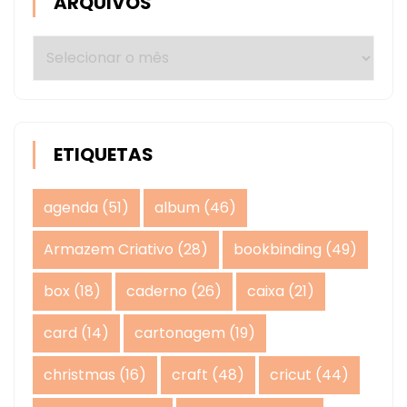
ARQUIVOS
Arquivos
ETIQUETAS
agenda
(51)
album
(46)
Armazem Criativo
(28)
bookbinding
(49)
box
(18)
caderno
(26)
caixa
(21)
card
(14)
cartonagem
(19)
christmas
(16)
craft
(48)
cricut
(44)