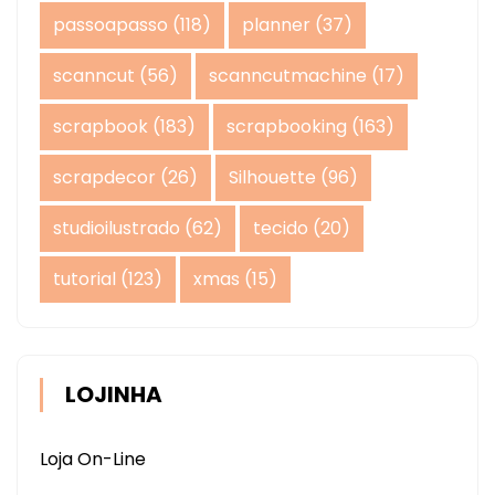
passoapasso
(118)
planner
(37)
scanncut
(56)
scanncutmachine
(17)
scrapbook
(183)
scrapbooking
(163)
scrapdecor
(26)
Silhouette
(96)
studioilustrado
(62)
tecido
(20)
tutorial
(123)
xmas
(15)
LOJINHA
Loja On-Line