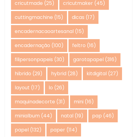
cricutmade
(25)
cricutmaker
(45)
cuttingmachine
(15)
dicas
(17)
encadernacaoartesanal
(15)
encadernação
(100)
feltro
(16)
filipersonpapeis
(30)
garotapapel
(316)
hibrido
(29)
hybrid
(28)
kitdigital
(27)
layout
(17)
lo
(26)
maquinadecorte
(31)
mini
(16)
minialbum
(44)
natal
(19)
pap
(46)
papel
(132)
paper
(114)