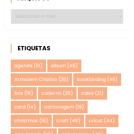
Arquivos
ETIQUETAS
agenda
(51)
album
(46)
Armazem Criativo
(28)
bookbinding
(49)
box
(18)
caderno
(26)
caixa
(21)
card
(14)
cartonagem
(19)
christmas
(16)
craft
(48)
cricut
(44)