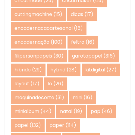
cricutmade
(25)
cricutmaker
(45)
cuttingmachine
(15)
dicas
(17)
encadernacaoartesanal
(15)
encadernação
(100)
feltro
(16)
filipersonpapeis
(30)
garotapapel
(316)
hibrido
(29)
hybrid
(28)
kitdigital
(27)
layout
(17)
lo
(26)
maquinadecorte
(31)
mini
(16)
minialbum
(44)
natal
(19)
pap
(46)
papel
(132)
paper
(114)