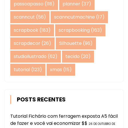
passoapasso
(118)
planner
(37)
scanncut
(56)
scanncutmachine
(17)
scrapbook
(183)
scrapbooking
(163)
scrapdecor
(26)
Silhouette
(96)
studioilustrado
(62)
tecido
(20)
tutorial
(123)
xmas
(15)
POSTS RECENTES
Tutorial Fichário com ferragem exposta A5 fácil
de fazer e você vai economizar $$
26 DE OUTUBRO DE