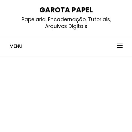
Skip
GAROTA PAPEL
to
Papelaria, Encadernação, Tutoriais,
content
Arquivos Digitais
MENU