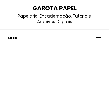
Skip
GAROTA PAPEL
to
Papelaria, Encadernação, Tutoriais,
content
Arquivos Digitais
MENU