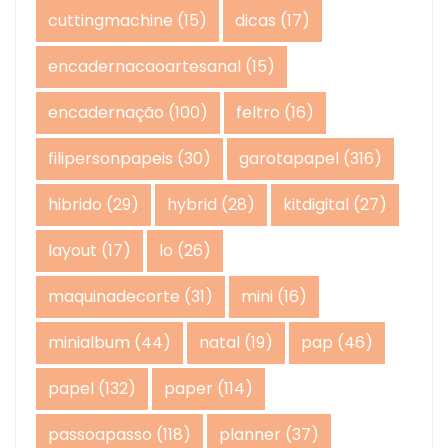
cuttingmachine
(15)
dicas
(17)
encadernacaoartesanal
(15)
encadernação
(100)
feltro
(16)
filipersonpapeis
(30)
garotapapel
(316)
hibrido
(29)
hybrid
(28)
kitdigital
(27)
layout
(17)
lo
(26)
maquinadecorte
(31)
mini
(16)
minialbum
(44)
natal
(19)
pap
(46)
papel
(132)
paper
(114)
passoapasso
(118)
planner
(37)