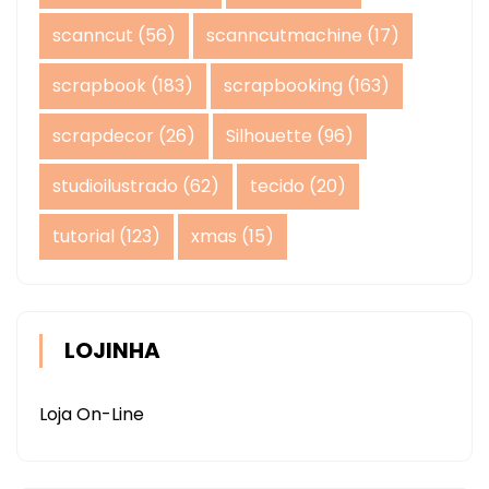
scanncut
(56)
scanncutmachine
(17)
scrapbook
(183)
scrapbooking
(163)
scrapdecor
(26)
Silhouette
(96)
studioilustrado
(62)
tecido
(20)
tutorial
(123)
xmas
(15)
LOJINHA
Loja On-Line