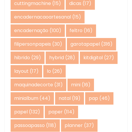
cuttingmachine
(15)
dicas
(17)
encadernacaoartesanal
(15)
encadernação
(100)
feltro
(16)
filipersonpapeis
(30)
garotapapel
(316)
hibrido
(29)
hybrid
(28)
kitdigital
(27)
layout
(17)
lo
(26)
maquinadecorte
(31)
mini
(16)
minialbum
(44)
natal
(19)
pap
(46)
papel
(132)
paper
(114)
passoapasso
(118)
planner
(37)