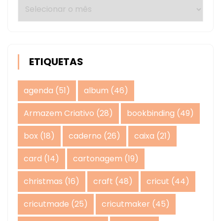
Arquivos
ETIQUETAS
agenda
(51)
album
(46)
Armazem Criativo
(28)
bookbinding
(49)
box
(18)
caderno
(26)
caixa
(21)
card
(14)
cartonagem
(19)
christmas
(16)
craft
(48)
cricut
(44)
cricutmade
(25)
cricutmaker
(45)