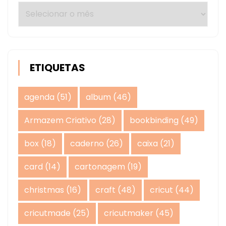
Arquivos
ETIQUETAS
agenda
(51)
album
(46)
Armazem Criativo
(28)
bookbinding
(49)
box
(18)
caderno
(26)
caixa
(21)
card
(14)
cartonagem
(19)
christmas
(16)
craft
(48)
cricut
(44)
cricutmade
(25)
cricutmaker
(45)