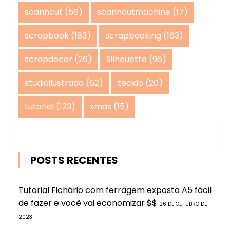
scanncut
(56)
scanncutmachine
(17)
scrapbook
(183)
scrapbooking
(163)
scrapdecor
(26)
Silhouette
(96)
studioilustrado
(62)
tecido
(20)
tutorial
(123)
xmas
(15)
POSTS RECENTES
Tutorial Fichário com ferragem exposta A5 fácil
de fazer e você vai economizar $$
26 DE OUTUBRO DE
2023