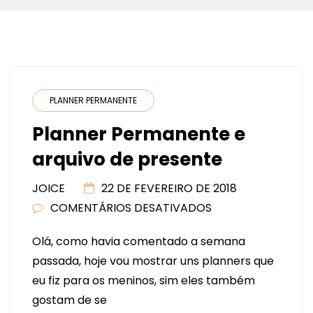
PLANNER PERMANENTE
Planner Permanente e
arquivo de presente
JOICE
22 DE FEVEREIRO DE 2018
COMENTÁRIOS DESATIVADOS
EM
PLANNER
Olá, como havia comentado a semana
PERMANENTE
passada, hoje vou mostrar uns planners que
E
eu fiz para os meninos, sim eles também
ARQUIVO
gostam de se
DE