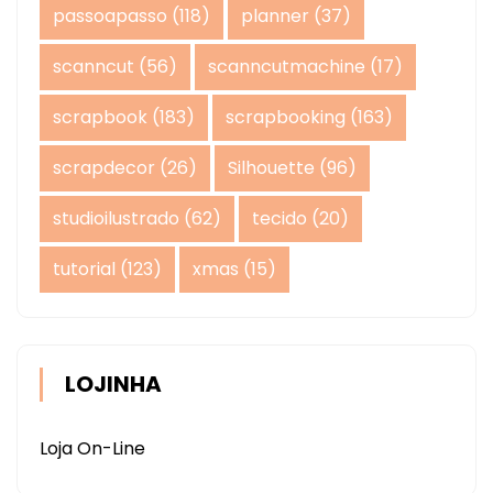
passoapasso
(118)
planner
(37)
scanncut
(56)
scanncutmachine
(17)
scrapbook
(183)
scrapbooking
(163)
scrapdecor
(26)
Silhouette
(96)
studioilustrado
(62)
tecido
(20)
tutorial
(123)
xmas
(15)
LOJINHA
Loja On-Line