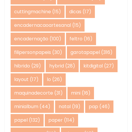
cuttingmachine
(15)
dicas
(17)
encadernacaoartesanal
(15)
encadernação
(100)
feltro
(16)
filipersonpapeis
(30)
garotapapel
(316)
hibrido
(29)
hybrid
(28)
kitdigital
(27)
layout
(17)
lo
(26)
maquinadecorte
(31)
mini
(16)
minialbum
(44)
natal
(19)
pap
(46)
papel
(132)
paper
(114)