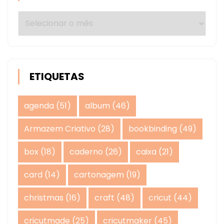
Arquivos
ETIQUETAS
agenda
(51)
album
(46)
Armazem Criativo
(28)
bookbinding
(49)
box
(18)
caderno
(26)
caixa
(21)
card
(14)
cartonagem
(19)
christmas
(16)
craft
(48)
cricut
(44)
cricutmade
(25)
cricutmaker
(45)