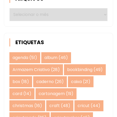
Arquivos
ETIQUETAS
agenda
(51)
album
(46)
Armazem Criativo
(28)
bookbinding
(49)
box
(18)
caderno
(26)
caixa
(21)
card
(14)
cartonagem
(19)
christmas
(16)
craft
(48)
cricut
(44)