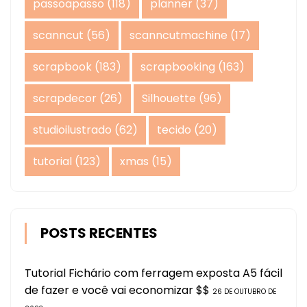
passoapasso
(118)
planner
(37)
scanncut
(56)
scanncutmachine
(17)
scrapbook
(183)
scrapbooking
(163)
scrapdecor
(26)
Silhouette
(96)
studioilustrado
(62)
tecido
(20)
tutorial
(123)
xmas
(15)
POSTS RECENTES
Tutorial Fichário com ferragem exposta A5 fácil
de fazer e você vai economizar $$
26 DE OUTUBRO DE