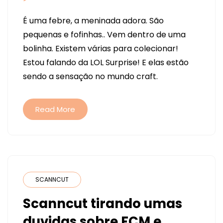
BONEQUINHAS
É uma febre, a meninada adora. São
FOFAS
pequenas e fofinhas.. Vem dentro de uma
E
bolinha. Existem várias para colecionar!
ARQUIVO
Estou falando da LOL Surprise! E elas estão
DE
sendo a sensação no mundo craft.
CADERNO
DE
PRESENTE
Read More
SCANNCUT
Scanncut tirando umas
duvidas sobre FCM e