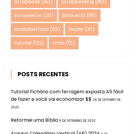
scrapbook
(183)
scrapbooking
(163)
scrapdecor
(26)
Silhouette
(96)
studioilustrado
(62)
tecido
(20)
tutorial
(123)
xmas
(15)
POSTS RECENTES
Tutorial Fichário com ferragem exposta A5 fácil
de fazer e você vai economizar $$
26 DE OUTUBRO DE
2023
Reformei uma Bíblia
8 DE SETEMBRO DE 2023
Arquivo Calendário Vertical (A6) 2024