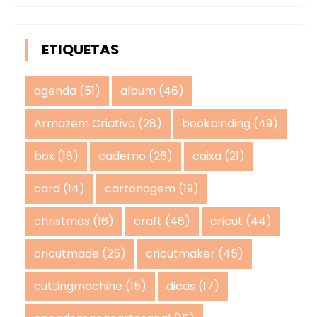
ETIQUETAS
agenda
(51)
album
(46)
Armazem Criativo
(28)
bookbinding
(49)
box
(18)
caderno
(26)
caixa
(21)
card
(14)
cartonagem
(19)
christmas
(16)
craft
(48)
cricut
(44)
cricutmade
(25)
cricutmaker
(45)
cuttingmachine
(15)
dicas
(17)