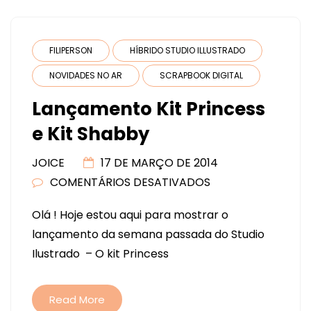
FILIPERSON
HÍBRIDO STUDIO ILLUSTRADO
NOVIDADES NO AR
SCRAPBOOK DIGITAL
Lançamento Kit Princess
e Kit Shabby
JOICE
17 DE MARÇO DE 2014
COMENTÁRIOS DESATIVADOS
EM
LANÇAMENTO
Olá ! Hoje estou aqui para mostrar o
KIT
lançamento da semana passada do Studio
PRINCESS
Ilustrado – O kit Princess
E
KIT
SHABBY
Read More