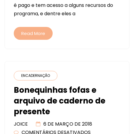
é pago e tem acesso a alguns recursos do
ABRIR
programa, e dentre eles a
NO
PROGRAMA
DA
Read More
SILHOUETTE
ENCADERNAÇÃO
Bonequinhas fofas e
arquivo de caderno de
presente
JOICE
6 DE MARÇO DE 2018
COMENTÁRIOS DESATIVADOS
EM