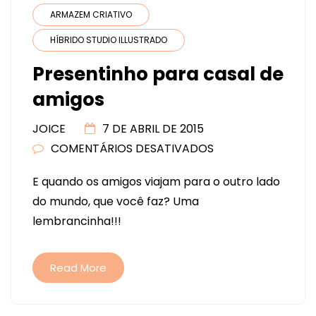
ARMAZEM CRIATIVO
HÍBRIDO STUDIO ILLUSTRADO
Presentinho para casal de
amigos
JOICE
7 DE ABRIL DE 2015
COMENTÁRIOS DESATIVADOS
EM
PRESENTINHO
E quando os amigos viajam para o outro lado
PARA
do mundo, que você faz? Uma
CASAL
lembrancinha!!!
DE
AMIGOS
Read More