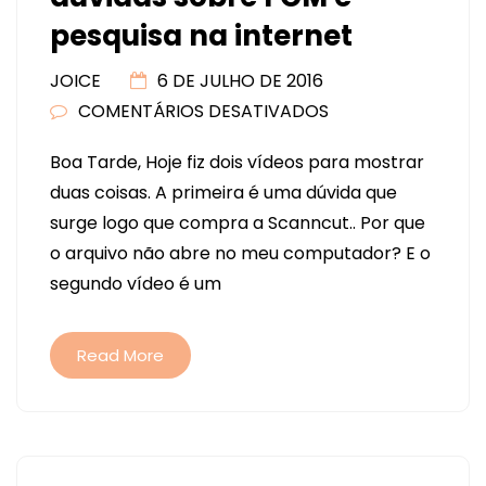
pesquisa na internet
JOICE
6 DE JULHO DE 2016
COMENTÁRIOS DESATIVADOS
EM
SCANNCUT
Boa Tarde, Hoje fiz dois vídeos para mostrar
TIRANDO
duas coisas. A primeira é uma dúvida que
UMAS
surge logo que compra a Scanncut.. Por que
DUVIDAS
o arquivo não abre no meu computador? E o
SOBRE
segundo vídeo é um
FCM
E
PESQUISA
Read More
NA
INTERNET