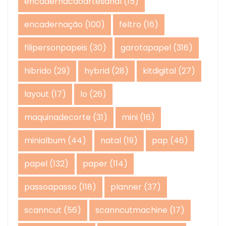
encadernacaoartesanal
(15)
encadernação
(100)
feltro
(16)
filipersonpapeis
(30)
garotapapel
(316)
hibrido
(29)
hybrid
(28)
kitdigital
(27)
layout
(17)
lo
(26)
maquinadecorte
(31)
mini
(16)
minialbum
(44)
natal
(19)
pap
(46)
papel
(132)
paper
(114)
passoapasso
(118)
planner
(37)
scanncut
(56)
scanncutmachine
(17)