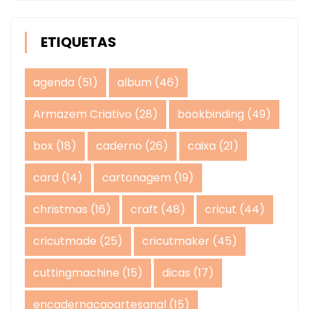
ETIQUETAS
agenda
(51)
album
(46)
Armazem Criativo
(28)
bookbinding
(49)
box
(18)
caderno
(26)
caixa
(21)
card
(14)
cartonagem
(19)
christmas
(16)
craft
(48)
cricut
(44)
cricutmade
(25)
cricutmaker
(45)
cuttingmachine
(15)
dicas
(17)
encadernacaoartesanal
(15)