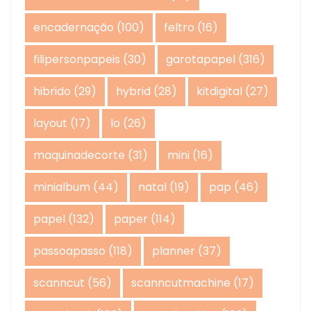
encadernação
(100)
feltro
(16)
filipersonpapeis
(30)
garotapapel
(316)
hibrido
(29)
hybrid
(28)
kitdigital
(27)
layout
(17)
lo
(26)
maquinadecorte
(31)
mini
(16)
minialbum
(44)
natal
(19)
pap
(46)
papel
(132)
paper
(114)
passoapasso
(118)
planner
(37)
scanncut
(56)
scanncutmachine
(17)