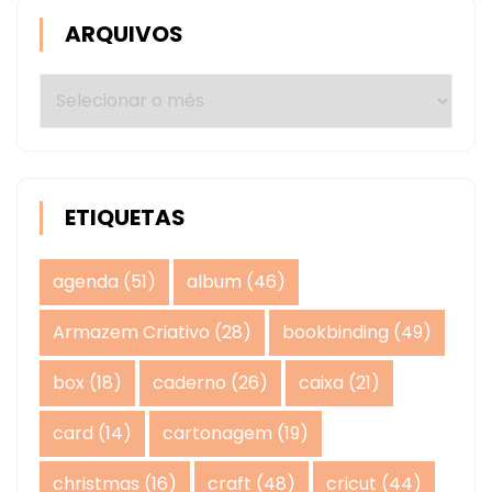
ARQUIVOS
Arquivos
ETIQUETAS
agenda
(51)
album
(46)
Armazem Criativo
(28)
bookbinding
(49)
box
(18)
caderno
(26)
caixa
(21)
card
(14)
cartonagem
(19)
christmas
(16)
craft
(48)
cricut
(44)