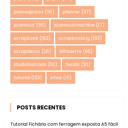
passoapasso
(118)
planner
(37)
scanncut
(56)
scanncutmachine
(17)
scrapbook
(183)
scrapbooking
(163)
scrapdecor
(26)
Silhouette
(96)
studioilustrado
(62)
tecido
(20)
tutorial
(123)
xmas
(15)
POSTS RECENTES
Tutorial Fichário com ferragem exposta A5 fácil