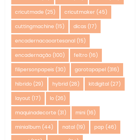
cricutmade
(25)
cricutmaker
(45)
cuttingmachine
(15)
dicas
(17)
encadernacaoartesanal
(15)
encadernação
(100)
feltro
(16)
filipersonpapeis
(30)
garotapapel
(316)
hibrido
(29)
hybrid
(28)
kitdigital
(27)
layout
(17)
lo
(26)
maquinadecorte
(31)
mini
(16)
minialbum
(44)
natal
(19)
pap
(46)