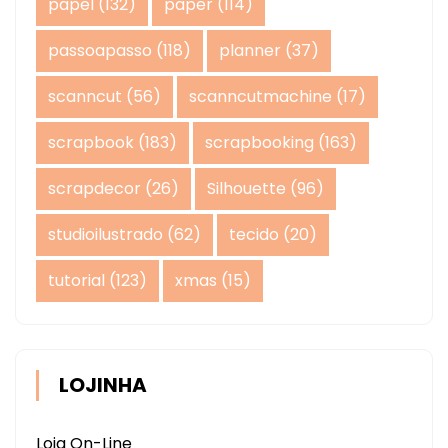
papel
(132)
paper
(114)
passoapasso
(118)
planner
(37)
scanncut
(56)
scanncutmachine
(17)
scrapbook
(183)
scrapbooking
(163)
scrapdecor
(26)
Silhouette
(96)
studioilustrado
(62)
tecido
(20)
tutorial
(123)
xmas
(15)
LOJINHA
Loja On-Line