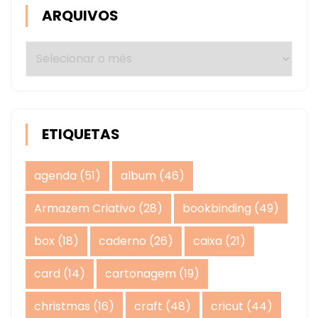
ARQUIVOS
Arquivos
ETIQUETAS
agenda
(51)
album
(46)
Armazem Criativo
(28)
bookbinding
(49)
box
(18)
caderno
(26)
caixa
(21)
card
(14)
cartonagem
(19)
christmas
(16)
craft
(48)
cricut
(44)