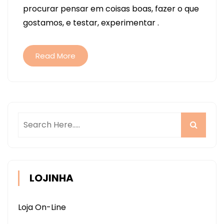
procurar pensar em coisas boas, fazer o que
BOPP
gostamos, e testar, experimentar .
SERÁ
QUE
DÁ
Read More
CERTO????
LOJINHA
Loja On-Line