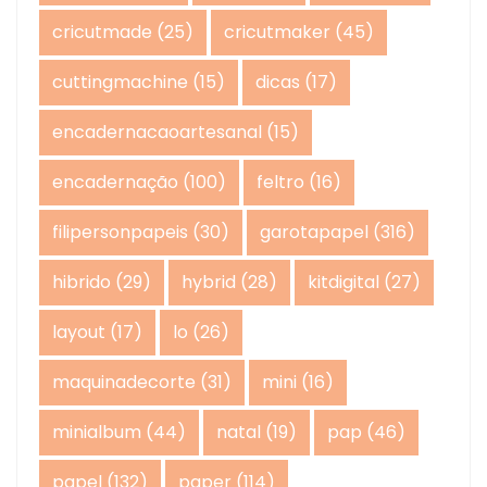
cricutmade
(25)
cricutmaker
(45)
cuttingmachine
(15)
dicas
(17)
encadernacaoartesanal
(15)
encadernação
(100)
feltro
(16)
filipersonpapeis
(30)
garotapapel
(316)
hibrido
(29)
hybrid
(28)
kitdigital
(27)
layout
(17)
lo
(26)
maquinadecorte
(31)
mini
(16)
minialbum
(44)
natal
(19)
pap
(46)
papel
(132)
paper
(114)