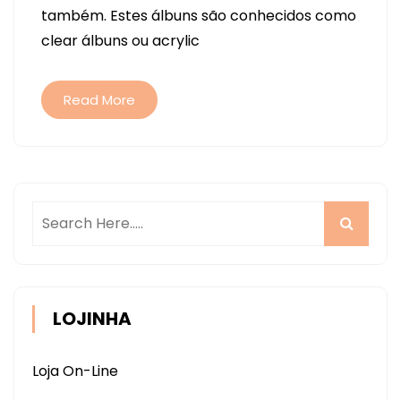
também. Estes álbuns são conhecidos como
PROJETOS..
clear álbuns ou acrylic
NOVAS
FOTOS..
DEFINIÇÃO
Read More
LOJINHA
Loja On-Line