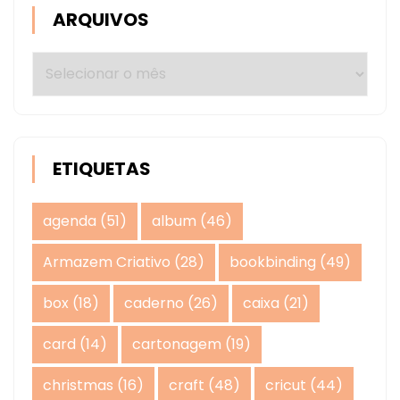
ARQUIVOS
Arquivos
ETIQUETAS
agenda
(51)
album
(46)
Armazem Criativo
(28)
bookbinding
(49)
box
(18)
caderno
(26)
caixa
(21)
card
(14)
cartonagem
(19)
christmas
(16)
craft
(48)
cricut
(44)