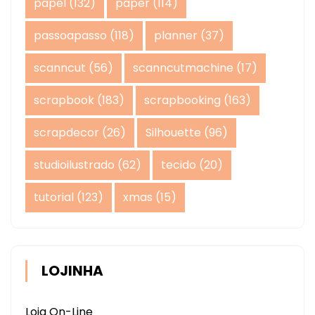
papel
(132)
paper
(114)
passoapasso
(118)
planner
(37)
scanncut
(56)
scanncutmachine
(17)
scrapbook
(183)
scrapbooking
(163)
scrapdecor
(26)
Silhouette
(96)
studioilustrado
(62)
tecido
(20)
tutorial
(123)
xmas
(15)
LOJINHA
Loja On-Line