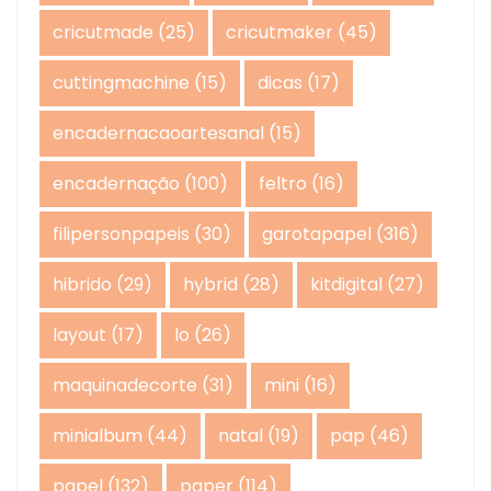
cricutmade
(25)
cricutmaker
(45)
cuttingmachine
(15)
dicas
(17)
encadernacaoartesanal
(15)
encadernação
(100)
feltro
(16)
filipersonpapeis
(30)
garotapapel
(316)
hibrido
(29)
hybrid
(28)
kitdigital
(27)
layout
(17)
lo
(26)
maquinadecorte
(31)
mini
(16)
minialbum
(44)
natal
(19)
pap
(46)
papel
(132)
paper
(114)