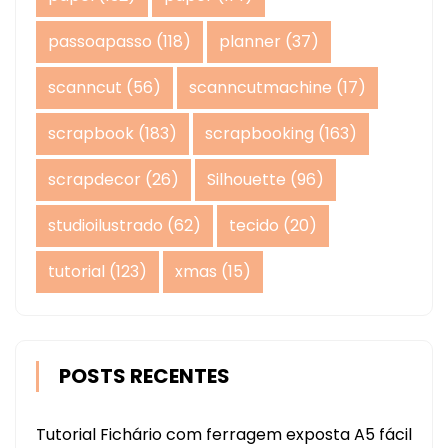
passoapasso
(118)
planner
(37)
scanncut
(56)
scanncutmachine
(17)
scrapbook
(183)
scrapbooking
(163)
scrapdecor
(26)
Silhouette
(96)
studioilustrado
(62)
tecido
(20)
tutorial
(123)
xmas
(15)
POSTS RECENTES
Tutorial Fichário com ferragem exposta A5 fácil