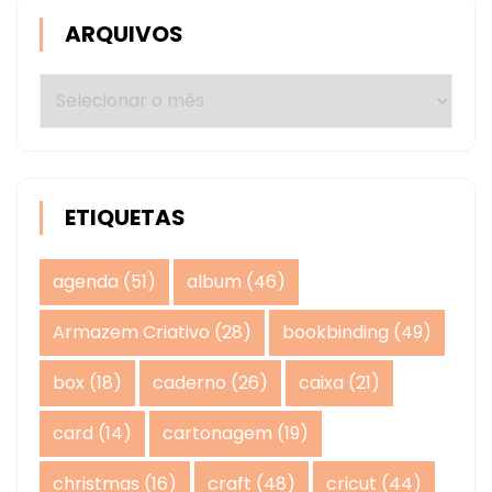
ARQUIVOS
Arquivos
ETIQUETAS
agenda
(51)
album
(46)
Armazem Criativo
(28)
bookbinding
(49)
box
(18)
caderno
(26)
caixa
(21)
card
(14)
cartonagem
(19)
christmas
(16)
craft
(48)
cricut
(44)