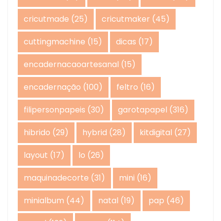
cricutmade
(25)
cricutmaker
(45)
cuttingmachine
(15)
dicas
(17)
encadernacaoartesanal
(15)
encadernação
(100)
feltro
(16)
filipersonpapeis
(30)
garotapapel
(316)
hibrido
(29)
hybrid
(28)
kitdigital
(27)
layout
(17)
lo
(26)
maquinadecorte
(31)
mini
(16)
minialbum
(44)
natal
(19)
pap
(46)