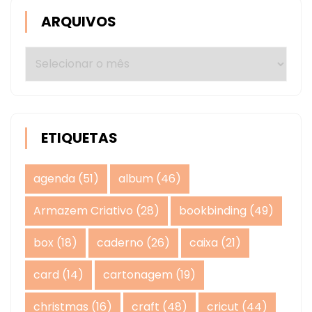
ARQUIVOS
Arquivos
ETIQUETAS
agenda
(51)
album
(46)
Armazem Criativo
(28)
bookbinding
(49)
box
(18)
caderno
(26)
caixa
(21)
card
(14)
cartonagem
(19)
christmas
(16)
craft
(48)
cricut
(44)