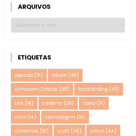
ARQUIVOS
Arquivos
ETIQUETAS
agenda
(51)
album
(46)
Armazem Criativo
(28)
bookbinding
(49)
box
(18)
caderno
(26)
caixa
(21)
card
(14)
cartonagem
(19)
christmas
(16)
craft
(48)
cricut
(44)