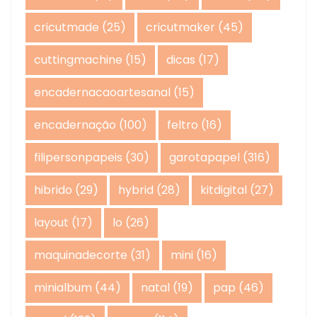
cricutmade
(25)
cricutmaker
(45)
cuttingmachine
(15)
dicas
(17)
encadernacaoartesanal
(15)
encadernação
(100)
feltro
(16)
filipersonpapeis
(30)
garotapapel
(316)
hibrido
(29)
hybrid
(28)
kitdigital
(27)
layout
(17)
lo
(26)
maquinadecorte
(31)
mini
(16)
minialbum
(44)
natal
(19)
pap
(46)