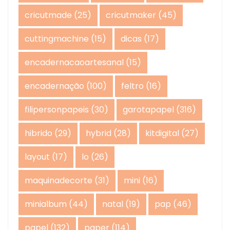
cricutmade
(25)
cricutmaker
(45)
cuttingmachine
(15)
dicas
(17)
encadernacaoartesanal
(15)
encadernação
(100)
feltro
(16)
filipersonpapeis
(30)
garotapapel
(316)
hibrido
(29)
hybrid
(28)
kitdigital
(27)
layout
(17)
lo
(26)
maquinadecorte
(31)
mini
(16)
minialbum
(44)
natal
(19)
pap
(46)
papel
(132)
paper
(114)