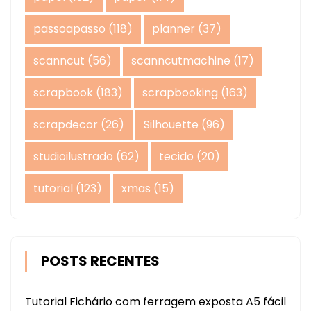
passoapasso
(118)
planner
(37)
scanncut
(56)
scanncutmachine
(17)
scrapbook
(183)
scrapbooking
(163)
scrapdecor
(26)
Silhouette
(96)
studioilustrado
(62)
tecido
(20)
tutorial
(123)
xmas
(15)
POSTS RECENTES
Tutorial Fichário com ferragem exposta A5 fácil