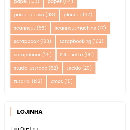
papel
(132)
paper
(114)
passoapasso
(118)
planner
(37)
scanncut
(56)
scanncutmachine
(17)
scrapbook
(183)
scrapbooking
(163)
scrapdecor
(26)
Silhouette
(96)
studioilustrado
(62)
tecido
(20)
tutorial
(123)
xmas
(15)
LOJINHA
Loja On-Line