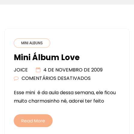
MINI ALBUNS
Mini Álbum Love
JOICE
4 DE NOVEMBRO DE 2009
COMENTÁRIOS DESATIVADOS
EM
MINI
Esse mini é da aula dessa semana, ele ficou
ÁLBUM
muito charmosinho né, adorei ter feito
LOVE
Read More