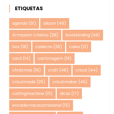
ETIQUETAS
agenda
(51)
album
(46)
Armazem Criativo
(28)
bookbinding
(49)
box
(18)
caderno
(26)
caixa
(21)
card
(14)
cartonagem
(19)
christmas
(16)
craft
(48)
cricut
(44)
cricutmade
(25)
cricutmaker
(45)
cuttingmachine
(15)
dicas
(17)
encadernacaoartesanal
(15)