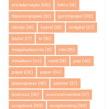
encadernação
(100)
feltro
(16)
filipersonpapeis
(30)
garotapapel
(316)
hibrido
(29)
hybrid
(28)
kitdigital
(27)
layout
(17)
lo
(26)
maquinadecorte
(31)
mini
(16)
minialbum
(44)
natal
(19)
pap
(46)
papel
(132)
paper
(114)
passoapasso
(118)
planner
(37)
scanncut
(56)
scanncutmachine
(17)
scrapbook
(183)
scrapbooking
(163)