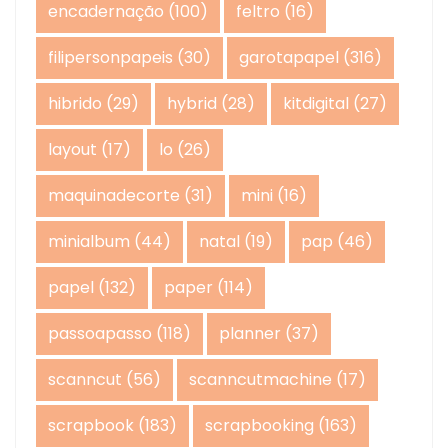
encadernação
(100)
feltro
(16)
filipersonpapeis
(30)
garotapapel
(316)
hibrido
(29)
hybrid
(28)
kitdigital
(27)
layout
(17)
lo
(26)
maquinadecorte
(31)
mini
(16)
minialbum
(44)
natal
(19)
pap
(46)
papel
(132)
paper
(114)
passoapasso
(118)
planner
(37)
scanncut
(56)
scanncutmachine
(17)
scrapbook
(183)
scrapbooking
(163)