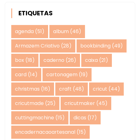
ETIQUETAS
agenda
(51)
album
(46)
Armazem Criativo
(28)
bookbinding
(49)
box
(18)
caderno
(26)
caixa
(21)
card
(14)
cartonagem
(19)
christmas
(16)
craft
(48)
cricut
(44)
cricutmade
(25)
cricutmaker
(45)
cuttingmachine
(15)
dicas
(17)
encadernacaoartesanal
(15)