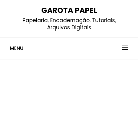
Skip
GAROTA PAPEL
to
Papelaria, Encadernação, Tutoriais,
content
Arquivos Digitais
MENU