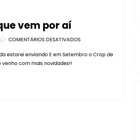
que vem por aí
COMENTÁRIOS DESATIVADOS
EM
ANDEI
unda estarei enviando E em Setembro o Crop de
FAZENDO
o venho com mais novidades!!
E
O
QUE
VEM
POR
AÍ