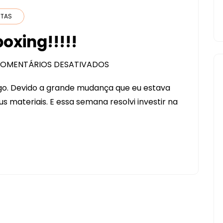
TERMOCOLANTE)
NTAS
oxing!!!!!
OMENTÁRIOS DESATIVADOS
EM
CRICUT
go. Devido a grande mudança que eu estava
MAKER
 materiais. E essa semana resolvi investir na
–
UNBOXING!!!!!