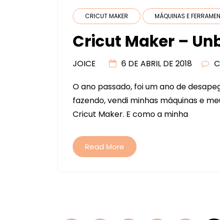
CRICUT MAKER
MÁQUINAS E FERRAME
Cricut Maker – Unb
JOICE
6 DE ABRIL DE 2018
C
O ano passado, foi um ano de desape
fazendo, vendi minhas máquinas e meus
Cricut Maker. E como a minha
Read More
Navegação