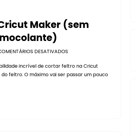
 Cricut Maker (sem
rmocolante)
COMENTÁRIOS DESATIVADOS
EM
CORTE
lidade incrível de cortar feltro na Cricut
DE
 do feltro. O máximo vai ser passar um pouco
FELTRO
NA
CRICUT
MAKER
(SEM
TERMOLINA,
SEM