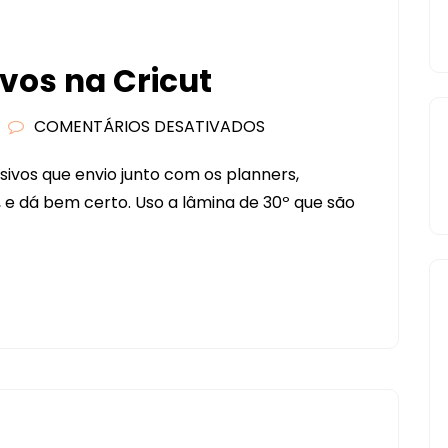
vos na Cricut
COMENTÁRIOS DESATIVADOS
EM
COMO
sivos que envio junto com os planners,
CORTAR
r, e dá bem certo. Uso a lâmina de 30º que são
ADESIVOS
NA
CRICUT