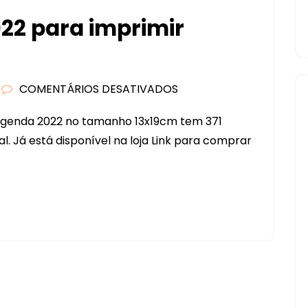
22 para imprimir
COMENTÁRIOS DESATIVADOS
EM
AGENDA
 Agenda 2022 no tamanho 13x19cm tem 371
PLANNER
l. Já está disponível na loja Link para comprar
2022
PARA
IMPRIMIR
(13×19)