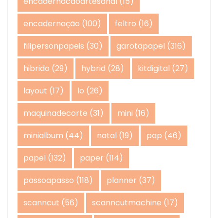
encadernacaoartesanal
(15)
encadernação
(100)
feltro
(16)
filipersonpapeis
(30)
garotapapel
(316)
hibrido
(29)
hybrid
(28)
kitdigital
(27)
layout
(17)
lo
(26)
maquinadecorte
(31)
mini
(16)
minialbum
(44)
natal
(19)
pap
(46)
papel
(132)
paper
(114)
passoapasso
(118)
planner
(37)
scanncut
(56)
scanncutmachine
(17)