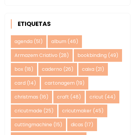
ETIQUETAS
agenda
(51)
album
(46)
Armazem Criativo
(28)
bookbinding
(49)
box
(18)
caderno
(26)
caixa
(21)
card
(14)
cartonagem
(19)
christmas
(16)
craft
(48)
cricut
(44)
cricutmade
(25)
cricutmaker
(45)
cuttingmachine
(15)
dicas
(17)