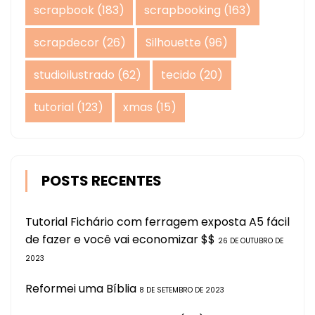
scrapbook
(183)
scrapbooking
(163)
scrapdecor
(26)
Silhouette
(96)
studioilustrado
(62)
tecido
(20)
tutorial
(123)
xmas
(15)
POSTS RECENTES
Tutorial Fichário com ferragem exposta A5 fácil
de fazer e você vai economizar $$
26 DE OUTUBRO DE
2023
Reformei uma Bíblia
8 DE SETEMBRO DE 2023