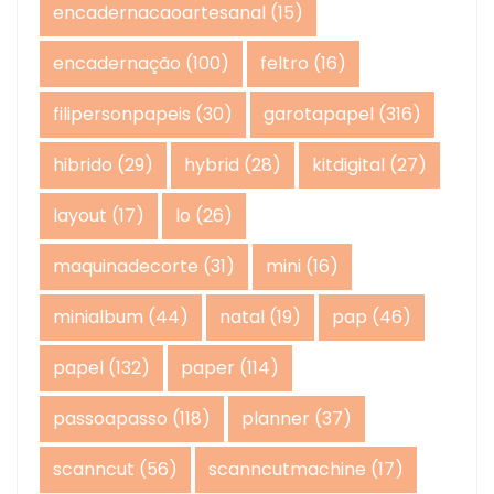
encadernacaoartesanal
(15)
encadernação
(100)
feltro
(16)
filipersonpapeis
(30)
garotapapel
(316)
hibrido
(29)
hybrid
(28)
kitdigital
(27)
layout
(17)
lo
(26)
maquinadecorte
(31)
mini
(16)
minialbum
(44)
natal
(19)
pap
(46)
papel
(132)
paper
(114)
passoapasso
(118)
planner
(37)
scanncut
(56)
scanncutmachine
(17)