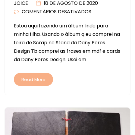
JOICE
18 DE AGOSTO DE 2020
COMENTÁRIOS DESATIVADOS
EM
PUNCH
Estou aqui fazendo um álbum lindo para
BOARD
minha filha. Usando o álbum q eu comprei na
E
feira de Scrap no Stand da Dany Peres
PIRÓGRAFO
Design Tb comprei as frases em mdf e cards
WE
da Dany Peres Design. Usei em
R
MEMORY
KEEPERS
Read More