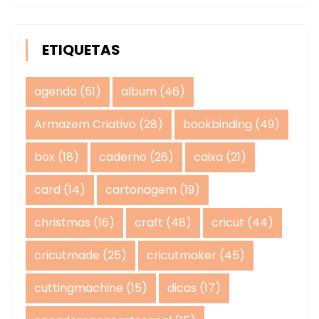
ETIQUETAS
agenda
(51)
album
(46)
Armazem Criativo
(28)
bookbinding
(49)
box
(18)
caderno
(26)
caixa
(21)
card
(14)
cartonagem
(19)
christmas
(16)
craft
(48)
cricut
(44)
cricutmade
(25)
cricutmaker
(45)
cuttingmachine
(15)
dicas
(17)