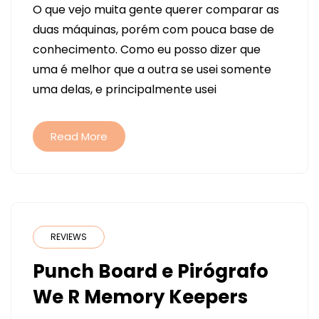
O que vejo muita gente querer comparar as
SOBRE
duas máquinas, porém com pouca base de
PRINT
conhecimento. Como eu posso dizer que
CUT
uma é melhor que a outra se usei somente
SILHOUETTE
uma delas, e principalmente usei
X
CRICUT
Read More
REVIEWS
Punch Board e Pirógrafo
We R Memory Keepers